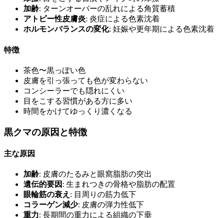
加齢
: ターンオーバーの乱れによる角質蓄積
アトピー性皮膚炎
: 炎症による色素沈着
ホルモンバランスの変化
: 妊娠や更年期による色素沈着
特徴
茶色〜黒っぽい色
皮膚を引っ張っても色が変わらない
コンシーラーでも隠れにくい
目をこする習慣がある方に多い
時間をかけてゆっくり濃くなる
黒クマの原因と特徴
主な原因
加齢
: 皮膚のたるみと眼窩脂肪の突出
遺伝的要因
: 生まれつきの骨格や脂肪の配置
眼輪筋の衰え
: 目周りの筋力低下
コラーゲン減少
: 皮膚の弾力性低下
重力
: 長期間の重力による組織の下垂