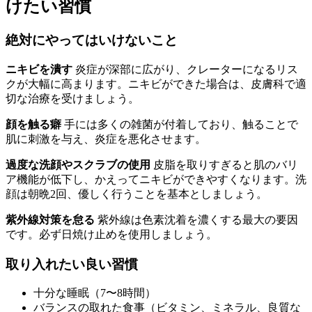
けたい習慣
絶対にやってはいけないこと
ニキビを潰す
炎症が深部に広がり、クレーターになるリス
クが大幅に高まります。ニキビができた場合は、皮膚科で適
切な治療を受けましょう。
顔を触る癖
手には多くの雑菌が付着しており、触ることで
肌に刺激を与え、炎症を悪化させます。
過度な洗顔やスクラブの使用
皮脂を取りすぎると肌のバリ
ア機能が低下し、かえってニキビができやすくなります。洗
顔は朝晩2回、優しく行うことを基本としましょう。
紫外線対策を怠る
紫外線は色素沈着を濃くする最大の要因
です。必ず日焼け止めを使用しましょう。
取り入れたい良い習慣
十分な睡眠（7〜8時間）
バランスの取れた食事（ビタミン、ミネラル、良質な