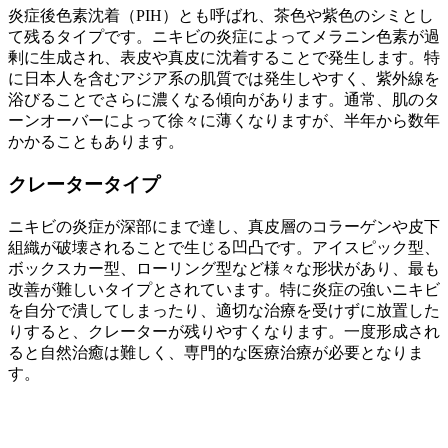
炎症後色素沈着（PIH）とも呼ばれ、茶色や紫色のシミとし
て残るタイプです。ニキビの炎症によってメラニン色素が過
剰に生成され、表皮や真皮に沈着することで発生します。特
に日本人を含むアジア系の肌質では発生しやすく、紫外線を
浴びることでさらに濃くなる傾向があります。通常、肌のタ
ーンオーバーによって徐々に薄くなりますが、半年から数年
かかることもあります。
クレータータイプ
ニキビの炎症が深部にまで達し、真皮層のコラーゲンや皮下
組織が破壊されることで生じる凹凸です。アイスピック型、
ボックスカー型、ローリング型など様々な形状があり、最も
改善が難しいタイプとされています。特に炎症の強いニキビ
を自分で潰してしまったり、適切な治療を受けずに放置した
りすると、クレーターが残りやすくなります。一度形成され
ると自然治癒は難しく、専門的な医療治療が必要となりま
す。