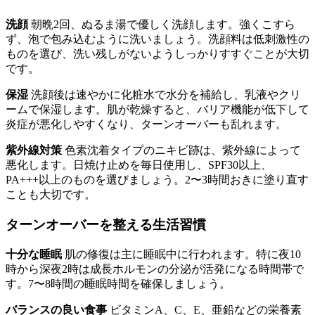
洗顔
朝晩2回、ぬるま湯で優しく洗顔します。強くこすら
ず、泡で包み込むように洗いましょう。洗顔料は低刺激性の
ものを選び、洗い残しがないようしっかりすすぐことが大切
です。
保湿
洗顔後は速やかに化粧水で水分を補給し、乳液やクリ
ームで保湿します。肌が乾燥すると、バリア機能が低下して
炎症が悪化しやすくなり、ターンオーバーも乱れます。
紫外線対策
色素沈着タイプのニキビ跡は、紫外線によって
悪化します。日焼け止めを毎日使用し、SPF30以上、
PA+++以上のものを選びましょう。2〜3時間おきに塗り直す
ことも大切です。
ターンオーバーを整える生活習慣
十分な睡眠
肌の修復は主に睡眠中に行われます。特に夜10
時から深夜2時は成長ホルモンの分泌が活発になる時間帯で
す。7〜8時間の睡眠時間を確保しましょう。
バランスの良い食事
ビタミンA、C、E、亜鉛などの栄養素