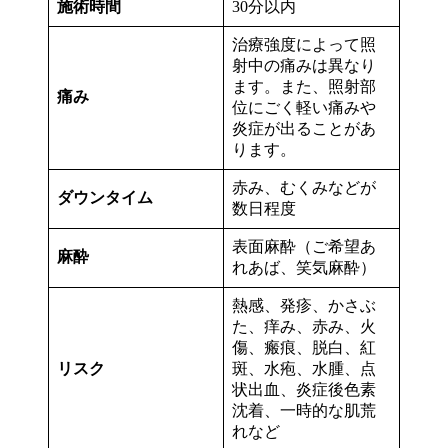
施術時間
30分以内
治療強度によって照
射中の痛みは異なり
ます。また、照射部
痛み
位にごく軽い痛みや
炎症が出ることがあ
ります。
赤み、むくみなどが
ダウンタイム
数日程度
表面麻酔（ご希望あ
麻酔
れあば、笑気麻酔）
熱感、発疹、かさぶ
た、痒み、赤み、火
傷、瘢痕、脱白、紅
リスク
斑、水疱、水腫、点
状出血、炎症後色素
沈着、一時的な肌荒
れなど