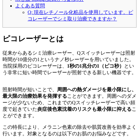
よくある質問
Q: 現在レチノール化粧品を使用しています。ピ
コレーザーでシミ取り治療できますか？
ピコレーザーとは
従来からあるシミ治療レーザー、Qスイッチレーザーは照射
時間が10億分の1というナノ秒レーザーを用いていました。
当院採用のピコレーザーは、
1秒の1兆分の1（ピコ秒）
とい
う非常に短い時間でレーザーが照射できる新しい機器です。
照射時間が短いことで、
周囲への熱ダメージを最小限にし、
最大限の治療効果を発揮する
ことができます。周囲へのダメ
ージが少ないため、これまでのQスイッチレーザーで高い頻
度で起きていた
炎症後色素沈着のリスクも最小限に抑える
こ
とができます。
この特長により、メラニン色素の除去や肌質改善を効率よく
行います。対象となるのは以下のお肌のお悩みなどです。