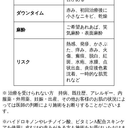
赤み、初回治療後に
ダウンタイム
小さなニキビ、乾燥
ご希望あれあば、笑
麻酔
気麻酔・表面麻酔
熱感、発疹、かさぶ
た、痒み、赤み、火
傷、瘢痕、脱白、紅
リスク
斑、水疱、水腫、点
状出血、炎症後色素
沈着、一時的な肌荒
れなど
※ 治療を受けられない方 持病、既往歴、アレルギー、内
服薬・外用薬、妊娠・出産、その他お客様のお肌の状況によ
っては医師の判断により施術をお断りすることがございま
す。
※ハイドロキノンやレチノイン酸、ビタミンA配合スキンケ
アを使用し皮むけや赤みがある方も施術をお受けいただけま