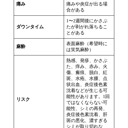
痛み
痛みや炎症が出る場
合がある
1〜2週間後にかさぶ
ダウンタイム
たが剥がれ落ちるこ
とがある
表面麻酔（希望時に
麻酔
は笑気麻酔）
熱感、発疹、かさぶ
た、痒み、赤み、火
傷、瘢痕、脱白、紅
斑、水疱、水腫、点
状出血、炎症後色素
沈着などが生じる可
能性があります。1回
リスク
ではなくならない可
能性、シミの再発、
炎症後色素沈着、肝
斑の悪化、濃すぎる
シミが取り切れな