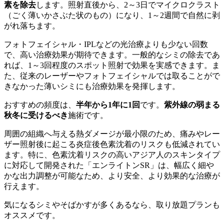
素を除去
します。照射直後から、2～3日でマイクロクラスト
（ごく薄いかさぶた状のもの）になり、1～2週間で自然に剥
がれ落ちます。
フォトフェイシャル・IPLなどの光治療よりも少ない回数
で、高い治療効果が期待できます。一般的なシミの除去であ
れば、1～3回程度のスポット照射で効果を実感できます。ま
た、従来のレーザーやフォトフェイシャルでは取ることがで
きなかった薄いシミにも治療効果を発揮します。
おすすめの頻度は、
半年から1年に1回
です。
紫外線の弱まる
秋冬に受けるべき
施術です。
周囲の組織へ与える熱ダメージが最小限のため、痛みやレー
ザー照射後に起こる炎症後色素沈着のリスクも低減されてい
ます。特に、色素沈着リスクの高いアジア人のスキンタイプ
に対応して開発された「エンライトンSR」は、幅広く細や
かな出力調整が可能なため、より安全、より効果的な治療が
行えます。
気になるシミやそばかすが多くあるなら、取り放題プランも
オススメです。