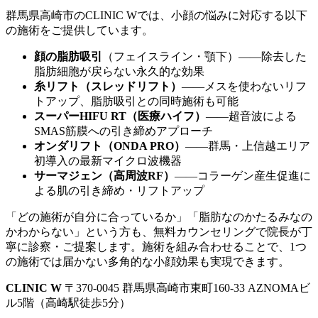
群馬県高崎市のCLINIC Wでは、小顔の悩みに対応する以下
の施術をご提供しています。
顔の脂肪吸引
（フェイスライン・顎下）——除去した
脂肪細胞が戻らない永久的な効果
糸リフト（スレッドリフト）
——メスを使わないリフ
トアップ、脂肪吸引との同時施術も可能
スーパーHIFU RT（医療ハイフ）
——超音波による
SMAS筋膜への引き締めアプローチ
オンダリフト（ONDA PRO）
——群馬・上信越エリア
初導入の最新マイクロ波機器
サーマジェン（高周波RF）
——コラーゲン産生促進に
よる肌の引き締め・リフトアップ
「どの施術が自分に合っているか」「脂肪なのかたるみなの
かわからない」という方も、無料カウンセリングで院長が丁
寧に診察・ご提案します。施術を組み合わせることで、1つ
の施術では届かない多角的な小顔効果も実現できます。
CLINIC W
〒370-0045 群馬県高崎市東町160-33 AZNOMAビ
ル5階（高崎駅徒歩5分）