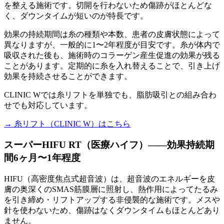
を整える施術です。切開を行わないため傷跡がほとんどな
く、ダウンタイムが短いのが特長です。
効果の持続期間は糸の種類や本数、患者の皮膚状態によって
異なりますが、一般的に1〜2年程度が目安です。糸が体内で
吸収された後も、施術時のコラーゲン産生促進の効果が残る
ことがあります。定期的に糸を入れ替えることで、引き上げ
効果を持続させることができます。
CLINIC Wでは糸リフトを単独でも、脂肪吸引との組み合わ
せでも対応しています。
→ 糸リフト（CLINIC W）はこちら
スーパーHIFU RT（医療ハイフ）——効果持続期
間6ヶ月〜1年程度
HIFU（高密度焦点式超音波）は、超音波のエネルギーを皮
膚の奥深くのSMAS筋膜層に照射し、熱作用によってたるみ
を引き締め・リフトアップする非侵襲的な施術です。メスや
針を使わないため、傷跡はなくダウンタイムもほとんどあり
ません。