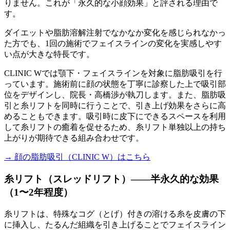
りません。これが「永久的な小顔効果」と評される理由で
す。
ダイエットや脂肪溶解注射でなかなか変化を感じられなかっ
た方でも、1回の施術でフェイスラインの変化を実感しやす
い点が大きな特長です。
CLINIC Wでは顎下・フェイスラインを対象に脂肪吸引を行
っています。施術前に顔の状態を丁寧に診察した上で吸引部
位をデザインし、院長・高橋渉が執刀します。また、脂肪吸
引と糸リフトを同時に行うことで、引き上げ効果をさらに高
めることもできます。吸引時に皮下にできるスペースを利用
して糸リフトの癒着を促せるため、糸リフト単独以上の持ち
上がりが期待できる組み合わせです。
→ 顔の脂肪吸引（CLINIC W）はこちら
糸リフト（スレッドリフト）——半永久的な効果
（1〜2年程度）
糸リフトは、特殊なコグ（とげ）付きの溶ける糸を皮膚の下
に挿入し、たるんだ組織を引き上げることでフェイスライン