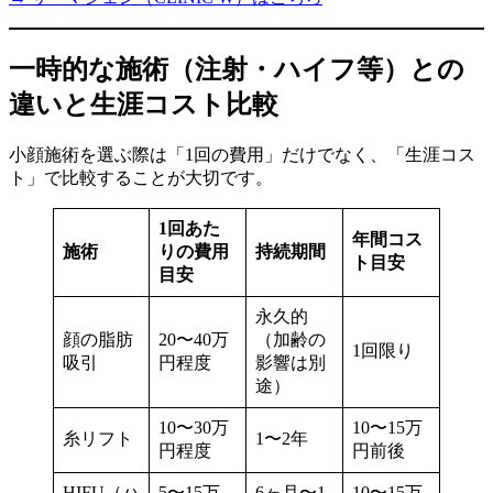
一時的な施術（注射・ハイフ等）との
違いと生涯コスト比較
小顔施術を選ぶ際は「1回の費用」だけでなく、「生涯コス
ト」で比較することが大切です。
1回あた
年間コス
施術
りの費用
持続期間
ト目安
目安
永久的
顔の脂肪
20〜40万
（加齢の
1回限り
吸引
円程度
影響は別
途）
10〜30万
10〜15万
糸リフト
1〜2年
円程度
円前後
HIFU（ハ
5〜15万
6ヶ月〜1
10〜15万