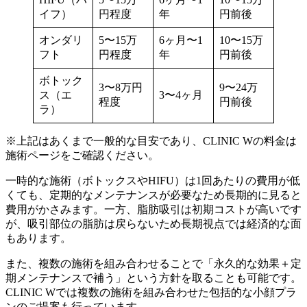
イフ）
円程度
年
円前後
オンダリ
5〜15万
6ヶ月〜1
10〜15万
フト
円程度
年
円前後
ボトック
3〜8万円
9〜24万
ス（エ
3〜4ヶ月
程度
円前後
ラ）
※上記はあくまで一般的な目安であり、CLINIC Wの料金は
施術ページをご確認ください。
一時的な施術（ボトックスやHIFU）は1回あたりの費用が低
くても、定期的なメンテナンスが必要なため長期的に見ると
費用がかさみます。一方、脂肪吸引は初期コストが高いです
が、吸引部位の脂肪は戻らないため長期視点では経済的な面
もあります。
また、複数の施術を組み合わせることで「永久的な効果＋定
期メンテナンスで補う」という方針を取ることも可能です。
CLINIC Wでは複数の施術を組み合わせた包括的な小顔プラ
ンのご提案も行っています。