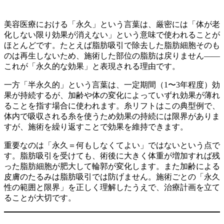
美容医療における「永久」という言葉は、厳密には「体が老
化しない限り効果が消えない」という意味で使われることが
ほとんどです。たとえば脂肪吸引で除去した脂肪細胞そのも
のは再生しないため、施術した部位の脂肪は戻りません——
これが「永久的な効果」と表現される理由です。
一方「半永久的」という言葉は、一定期間（1〜3年程度）効
果が持続するが、加齢や体の変化によっていずれ効果が薄れ
ることを指す場合に使われます。糸リフトはこの典型例で、
体内で吸収される糸を使うため効果の持続には限界がありま
すが、施術を繰り返すことで効果を維持できます。
重要なのは「永久＝何もしなくてよい」ではないという点で
す。脂肪吸引を受けても、術後に大きく体重が増加すれば残
った脂肪細胞が肥大して輪郭が変化します。また加齢による
皮膚のたるみは脂肪吸引では防げません。施術ごとの「永久
性の範囲と限界」を正しく理解したうえで、治療計画を立て
ることが大切です。