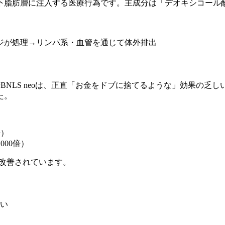
下脂肪層に注入する医療行為です。主成分は「デオキシコール
ジが処理→リンパ系・血管を通じて体外排出
やBNLS neoは、正直「お金をドブに捨てるような」効果の乏
た。
倍）
000倍）
に改善されています。
い