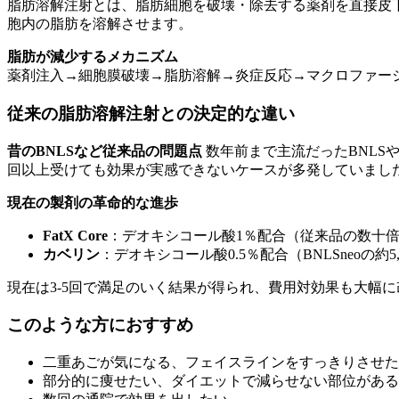
脂肪溶解注射とは、脂肪細胞を破壊・除去する薬剤を直接皮
胞内の脂肪を溶解させます。
脂肪が減少するメカニズム
薬剤注入→細胞膜破壊→脂肪溶解→炎症反応→マクロファー
従来の脂肪溶解注射との決定的な違い
昔のBNLSなど従来品の問題点
数年前まで主流だったBNLS
回以上受けても効果が実感できないケースが多発していまし
現在の製剤の革命的な進歩
FatX Core
：デオキシコール酸1％配合（従来品の数十
カベリン
：デオキシコール酸0.5％配合（BNLSneoの約5,
現在は3-5回で満足のいく結果が得られ、費用対効果も大幅
このような方におすすめ
二重あごが気になる、フェイスラインをすっきりさせた
部分的に痩せたい、ダイエットで減らせない部位がある