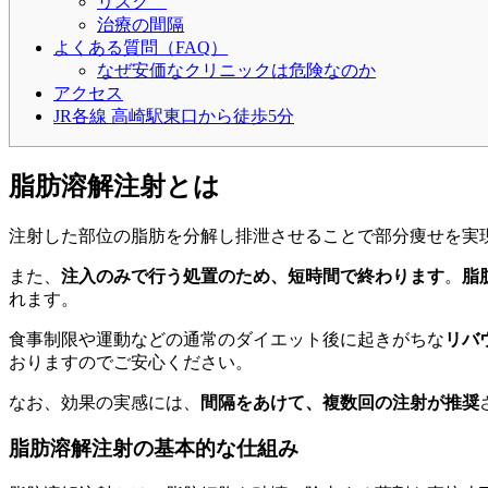
リスク
治療の間隔
よくある質問（FAQ）
なぜ安価なクリニックは危険なのか
アクセス
JR各線 高崎駅東口から徒歩5分
脂肪溶解注射とは
注射した部位の脂肪を分解し排泄させることで部分痩せを実
また、
注入のみで行う処置のため、短時間で終わります
。
脂
れます。
食事制限や運動などの通常のダイエット後に起きがちな
リバ
おりますのでご安心ください。
なお、効果の実感には、
間隔をあけて、複数回の注射が推奨
脂肪溶解注射の基本的な仕組み