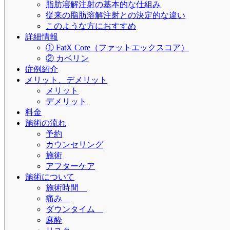
脂肪溶解注射の基本的な仕組み
従来の脂肪溶解注射との決定的な違い
このような方におすすめ
詳細情報
① FatX Core（ファットエックスコア）
② カベリン
症例紹介
メリット、デメリット
メリット
デメリット
料金
施術の流れ
予約
カウンセリング
施術
アフターケア
施術について
施術時間
痛み
ダウンタイム
麻酔