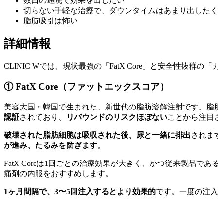
数回の通院で効果を出したい
切らない手軽な治療で、ダウンタイムはあまり出したく
脂肪吸引は怖い
詳細情報
CLINIC Wでは、現状最強の「FatX Core」と安全
① FatX Core（ファットエックスコア）
美容大国・韓国で生まれた、新世代の脂肪溶解注射です。脂
認証
されており、
リバウンドのリスクほぼない
ことから注目
破壊された脂肪細胞は吸収された後、尿と一緒に排出
されま
が進み、たるみを防ぎます
。
FatX Coreは1回ごとの治療効果が大きく、かつ従来製品
痛剤の内服をおすすめします。
1ヶ月間隔で、3〜5回注入するとより効果的
です。一度の注入