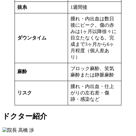
抜糸
1週間後
腫れ・内出血は数日
後にピーク。傷の赤
みは1ヶ月以降徐々に
ダウンタイム
目立たなくなる。完
成まで3ヶ月から6ヶ
月程度（個人差あ
り）
ブロック麻酔、笑気
麻酔
麻酔または静脈麻酔
腫れ・内出血・仕上
リスク
がりの左右差・傷
跡・感染など
ドクター紹介