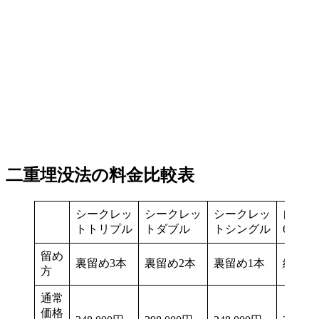
二重埋没法の料金比較表
シークレッ
シークレッ
シークレッ
自然癒
トトリプル
トダブル
トシングル
6点
留め
裏留め3本
裏留め2本
裏留め1本
線留め
方
通常
価格