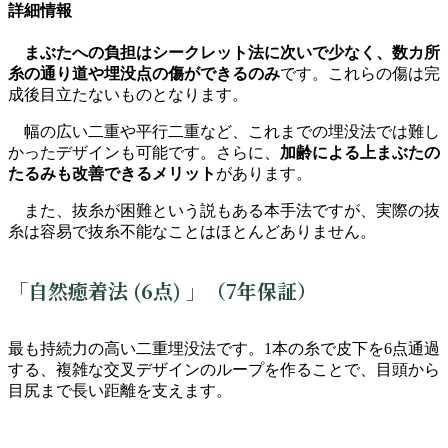
詳細情報
まぶたへの負担はシークレット法に次いで少なく、数カ所
糸の通り道や埋没点の傷ができるのみ
です。これらの傷は完
成後目立たないものとなります。
幅の広い二重や平行二重など、これまでの埋没法では難し
かったデザインも可能です。さらに、
加齢による上まぶたの
たるみも改善できるメリット
があります。
また、抜糸が困難という説もある本手法ですが、実際の抜
糸は容易で抜糸不能なことはほとんどありません。
「自然癒着法 (6点) 」（7年保証）
最も持続力の高い二重埋没法です。1本の糸で皮下を6点通過
する、複雑な交叉デザインのループを作ることで、目頭から
目尻まで長い距離を支えます。