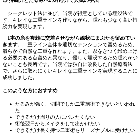
◎ 持続力とたるみへの対応力で人気の手法
シークレット法に並び、当院が得意としている埋没法で
す。キレイな二重ラインを作りながら、腫れも少なく高い持
続力を実現します。
1本の糸を複雑に交差させながら線状にまぶたを留めてい
きます
。二重ライン全体を適切なテンションで留めるため、
滑らかで自然な二重を作れます。また、糸をきつく締め上げ
る必要のある点留めと異なり、優しく埋没するため腫れが少
ないことも長所です。当院では独自に改良した自然癒着法
で、さらに取れにくいキレイな二重ラインを実現することに
成功しました。
このような方におすすめ
たるみが強く、切開でしか二重施術できないといわれ
た
できるだけ周りの人にバレたくない
術後翌日からメイクをして出かけたい
できるだけ長く持つ二重術をリーズナブルに受けたい