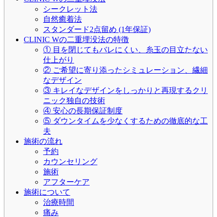
シークレット法
自然癒着法
スタンダード2点留め (1年保証)
CLINIC Wの二重埋没法の特徴
① 目を閉じてもバレにくい、糸玉の目立たない
仕上がり
② ご希望に寄り添ったシミュレーション、繊細
なデザイン
③ キレイなデザインをしっかりと再現するクリ
ニック独自の技術
④ 安心の長期保証制度
⑤ ダウンタイムを少なくするための徹底的な工
夫
施術の流れ
予約
カウンセリング
施術
アフターケア
施術について
治療時間
痛み