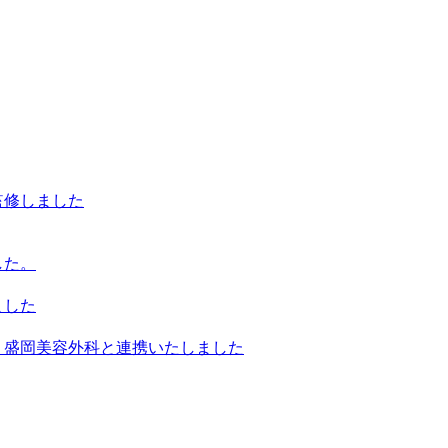
監修しました
した。
ました
・盛岡美容外科と連携いたしました