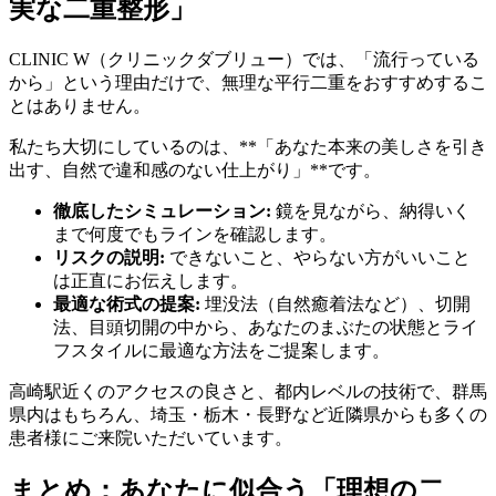
実な二重整形」
CLINIC W（クリニックダブリュー）では、「流行っている
から」という理由だけで、無理な平行二重をおすすめするこ
とはありません。
私たち大切にしているのは、**「あなた本来の美しさを引き
出す、自然で違和感のない仕上がり」**です。
徹底したシミュレーション:
鏡を見ながら、納得いく
まで何度でもラインを確認します。
リスクの説明:
できないこと、やらない方がいいこと
は正直にお伝えします。
最適な術式の提案:
埋没法（自然癒着法など）、切開
法、目頭切開の中から、あなたのまぶたの状態とライ
フスタイルに最適な方法をご提案します。
高崎駅近くのアクセスの良さと、都内レベルの技術で、群馬
県内はもちろん、埼玉・栃木・長野など近隣県からも多くの
患者様にご来院いただいています。
まとめ：あなたに似合う「理想の二