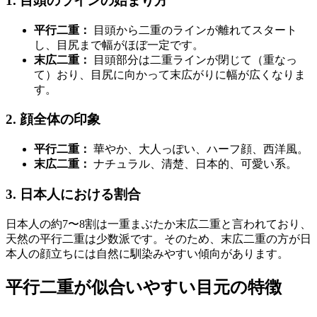
1. 目頭のラインの始まり方
平行二重：
目頭から二重のラインが離れてスタート
し、目尻まで幅がほぼ一定です。
末広二重：
目頭部分は二重ラインが閉じて（重なっ
て）おり、目尻に向かって末広がりに幅が広くなりま
す。
2. 顔全体の印象
平行二重：
華やか、大人っぽい、ハーフ顔、西洋風。
末広二重：
ナチュラル、清楚、日本的、可愛い系。
3. 日本人における割合
日本人の約7〜8割は一重まぶたか末広二重と言われており、
天然の平行二重は少数派です。そのため、末広二重の方が日
本人の顔立ちには自然に馴染みやすい傾向があります。
平行二重が似合いやすい目元の特徴