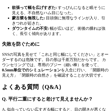
欲張って幅を広げすぎた:
すっぴんになると眠そうに
見える、不自然なハム目になった。
蒙古襞を無視した:
目頭側に無理なラインが入り、引
きつれが起きた。
ダウンタイムの不安:
幅が広いほど、術後の腫れは強
く、長引く傾向があります。
失敗を防ぐために
SNSの写真を見せて「これと同じ幅にしてください」とオー
ダーするのは危険です。目の形は千差万別だからです。 カ
ウンセリングでは、専用のブジー（細い棒）を使って、
0.5mm単位でのシミュレーション
を入念に行い、「開眼時の
見え方」「閉眼時の自然さ」を確認することが大切です。
よくある質問（Q&A）
Q. 平行二重にすると老けて見えませんか？
A. 似合っていない広すぎる幅にすると、目の開きが悪くな