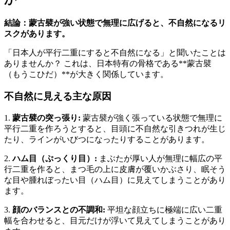
結論：蒙古襞が強い状態で無理に広げると、不自然になるリ
スクがあります。
「日本人が平行二重にすると不自然になる」と聞いたことは
ありませんか？ これは、日本特有の骨格である**蒙古襞
（もうこひだ）**が大きく関係しています。
不自然に見える主な原因
1.
蒙古襞の突っ張り:
蒙古襞が強く張っている状態で無理に
平行二重を作ろうとすると、目頭に不自然な引きつれが生じ
たり、ラインがいびつになったりすることがあります。
2.
ハム目（ぷっくり目）:
まぶたが厚い人が無理に幅広の平
行二重を作ると、まつ毛の上に皮膚が覆いかぶさり、眠そう
な目や腫れぼったい目（ハム目）に見えてしまうことがあり
ます。
3.
顔のバランスとの不調和:
平坦な顔立ちに極端に広い二重
幅を合わせると、目元だけが浮いて見えてしまうことがあり