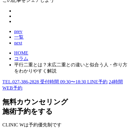
この記事をシェアしよう
prev
一覧
next
HOME
コラム
平行二重とは？末広二重との違いと似合う人・作り方
をわかりやすく解説
TEL.
027-386-2828
受付時間
09:30〜18:30
LINE予約
24
時間
WEB予約
無料カウンセリング
施術予約をする
CLINIC Wは予約優先制です