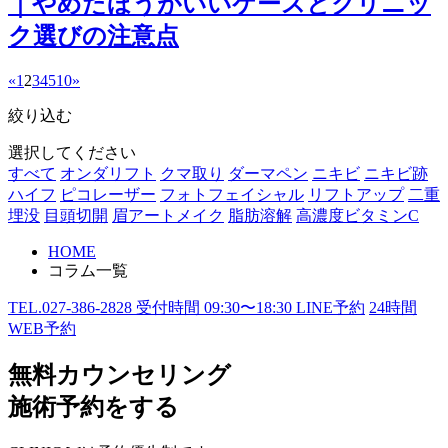
｜やめたほうがいいケースとクリニッ
ク選びの注意点
«
1
2
3
4
5
10
»
絞り込む
選択してください
すべて
オンダリフト
クマ取り
ダーマペン
ニキビ
ニキビ跡
ハイフ
ピコレーザー
フォトフェイシャル
リフトアップ
二重
埋没
目頭切開
眉アートメイク
脂肪溶解
高濃度ビタミンC
HOME
コラム一覧
TEL.
027-386-2828
受付時間
09:30〜18:30
LINE予約
24
時間
WEB予約
無料カウンセリング
施術予約をする