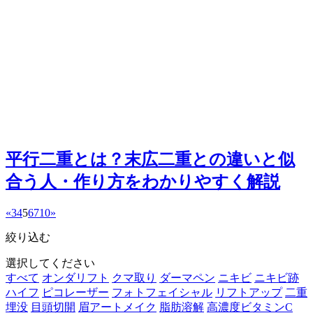
平行二重とは？末広二重との違いと似
合う人・作り方をわかりやすく解説
«
3
4
5
6
7
10
»
絞り込む
選択してください
すべて
オンダリフト
クマ取り
ダーマペン
ニキビ
ニキビ跡
ハイフ
ピコレーザー
フォトフェイシャル
リフトアップ
二重
埋没
目頭切開
眉アートメイク
脂肪溶解
高濃度ビタミンC