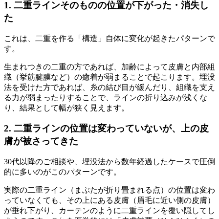
1. 二重ラインそのものの位置が下がった・消失し
た
これは、二重を作る「構造」自体に変化が起きたパターンで
す。
生まれつきの二重の方であれば、加齢によって皮膚と内部組
織（挙筋腱膜など）の癒着が弱まることで起こります。埋没
法を受けた方であれば、糸の結び目が緩んだり、組織を支え
る力が弱まったりすることで、ラインの折り込みが浅くな
り、結果として幅が狭く見えます。
2. 二重ラインの位置は変わっていないが、上の皮
膚が被さってきた
30代以降のご相談や、埋没法から数年経過したケースで圧倒
的に多いのがこのパターンです。
実際の二重ライン（まぶたが折り畳まれる点）の位置は変わ
っていなくても、その上にある皮膚（眉毛に近い側の皮膚）
が垂れ下がり、カーテンのように二重ラインを覆い隠してし