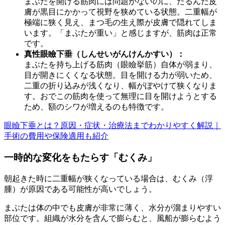
まぶたを開ける筋肉には問題がないのに、たるんだ皮
膚が黒目にかかって視野を狭めている状態。二重幅が
極端に狭く見え、まつ毛の生え際が皮膚で隠れてしま
います。「まぶたが重い」と感じますが、筋肉は正常
です。
真性眼瞼下垂（しんせいがんけんかすい）：
まぶたを持ち上げる筋肉（眼瞼挙筋）自体が弱まり、
目が開きにくくなる状態。目を開ける力が弱いため、
二重の折り込みが浅くなり、幅がぼやけて狭くなりま
す。おでこの筋肉を使って無理に目を開けようとする
ため、額のシワが増えるのも特徴です。
眼瞼下垂とは？原因・症状・治療法までわかりやすく解説｜
手術の費用や保険適用も紹介
一時的な変化をもたらす「むくみ」
朝起きた時に二重幅が狭くなっている場合は、むくみ（浮
腫）が原因である可能性が高いでしょう。
まぶたは体の中でも皮膚が非常に薄く、水分が溜まりやすい
部位です。組織が水分を含んで膨らむと、風船が膨らむよう