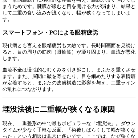
まうためです。腱膜が緩むと目を開ける力が弱まり、結果と
して二重の食い込みが浅くなり、幅が狭くなってしまいま
す。
スマートフォン・PCによる眼精疲労
現代病とも言える眼精疲労も大敵です。長時間画面を見続け
ると、目の周りの筋肉（眼輪筋）が凝り固まり、血流が悪化
します。
血流不全は慢性的なむくみを引き起こし、まぶたを重くさせ
ます。また、眉間に皺を寄せたり、目を細めたりする表情癖
が定着すると、まぶたの皮膚構造に影響を与え、二重ライン
の乱れにつながります。
埋没法後に二重幅が狭くなる原因
現在、二重整形の中で最もポピュラーな「埋没法」。ダウン
タイムが少なく手軽な反面、「術後しばらくして幅が狭くな
った」という相談は非常に多いです。ここでは、なぜ狭くな