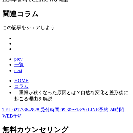
関連コラム
この記事をシェアしよう
prev
一覧
next
HOME
コラム
二重幅が狭くなった原因とは？自然な変化と整形後に
起こる理由を解説
TEL.
027-386-2828
受付時間
09:30〜18:30
LINE予約
24
時間
WEB予約
無料カウンセリング