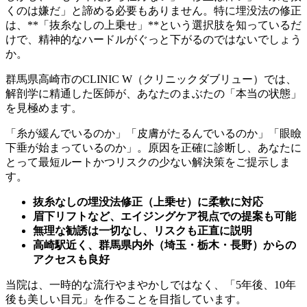
くのは嫌だ」と諦める必要もありません。特に埋没法の修正
は、**「抜糸なしの上乗せ」**という選択肢を知っているだ
けで、精神的なハードルがぐっと下がるのではないでしょう
か。
群馬県高崎市のCLINIC W（クリニックダブリュー）では、
解剖学に精通した医師が、あなたのまぶたの「本当の状態」
を見極めます。
「糸が緩んでいるのか」「皮膚がたるんでいるのか」「眼瞼
下垂が始まっているのか」。原因を正確に診断し、あなたに
とって最短ルートかつリスクの少ない解決策をご提示しま
す。
抜糸なしの埋没法修正（上乗せ）に柔軟に対応
眉下リフトなど、エイジングケア視点での提案も可能
無理な勧誘は一切なし、リスクも正直に説明
高崎駅近く、群馬県内外（埼玉・栃木・長野）からの
アクセスも良好
当院は、一時的な流行やまやかしではなく、「5年後、10年
後も美しい目元」を作ることを目指しています。