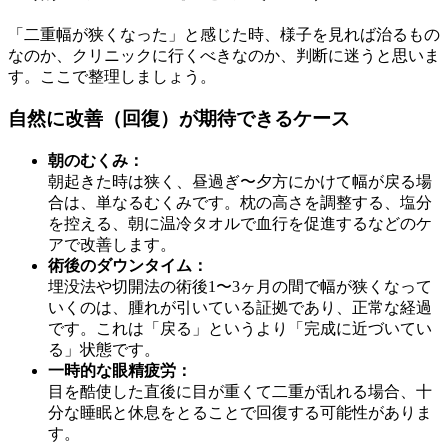
「二重幅が狭くなった」と感じた時、様子を見れば治るもの
なのか、クリニックに行くべきなのか、判断に迷うと思いま
す。ここで整理しましょう。
自然に改善（回復）が期待できるケース
朝のむくみ：
朝起きた時は狭く、昼過ぎ〜夕方にかけて幅が戻る場
合は、単なるむくみです。枕の高さを調整する、塩分
を控える、朝に温冷タオルで血行を促進するなどのケ
アで改善します。
術後のダウンタイム：
埋没法や切開法の術後1〜3ヶ月の間で幅が狭くなって
いくのは、腫れが引いている証拠であり、正常な経過
です。これは「戻る」というより「完成に近づいてい
る」状態です。
一時的な眼精疲労：
目を酷使した直後に目が重くて二重が乱れる場合、十
分な睡眠と休息をとることで回復する可能性がありま
す。