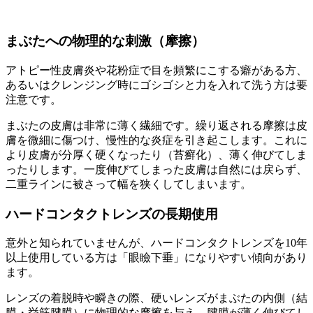
まぶたへの物理的な刺激（摩擦）
アトピー性皮膚炎や花粉症で目を頻繁にこする癖がある方、
あるいはクレンジング時にゴシゴシと力を入れて洗う方は要
注意です。
まぶたの皮膚は非常に薄く繊細です。繰り返される摩擦は皮
膚を微細に傷つけ、慢性的な炎症を引き起こします。これに
より皮膚が分厚く硬くなったり（苔癬化）、薄く伸びてしま
ったりします。一度伸びてしまった皮膚は自然には戻らず、
二重ラインに被さって幅を狭くしてしまいます。
ハードコンタクトレンズの長期使用
意外と知られていませんが、ハードコンタクトレンズを10年
以上使用している方は「眼瞼下垂」になりやすい傾向があり
ます。
レンズの着脱時や瞬きの際、硬いレンズがまぶたの内側（結
膜・挙筋腱膜）に物理的な摩擦を与え、腱膜が薄く伸びてし