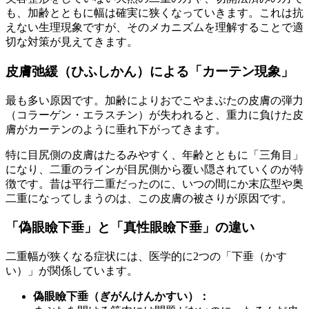
も、加齢とともに幅は確実に狭くなっていきます。これは抗
えない生理現象ですが、そのメカニズムを理解することで適
切な対策が見えてきます。
皮膚弛緩（ひふしかん）による「カーテン現象」
最も多い原因です。加齢によりおでこやまぶたの皮膚の弾力
（コラーゲン・エラスチン）が失われると、重力に負けた皮
膚がカーテンのように垂れ下がってきます。
特に目尻側の皮膚はたるみやすく、年齢とともに「三角目」
になり、二重のラインが目尻側から覆い隠されていくのが特
徴です。昔は平行二重だったのに、いつの間にか末広型や奥
二重になってしまうのは、この皮膚の被さりが原因です。
「偽眼瞼下垂」と「真性眼瞼下垂」の違い
二重幅が狭くなる症状には、医学的に2つの「下垂（かす
い）」が関係しています。
偽眼瞼下垂（ぎがんけんかすい）：