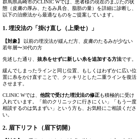
群馬県高崎市のCLINIC Wでは、患者様の現在のまぶたの状
態（皮膚の厚み、たるみ具合、脂肪の量）を詳細に診断し、
以下の治療法から最適なものをご提案しています。
1. 埋没法の「掛け直し（上乗せ）」
【対象】
以前の埋没法が緩んだ方、皮膚のたるみが少ない
若年層〜30代の方
先述した通り、
抜糸をせずに新しい糸を追加する方法
です。
緩んでしまったラインと同じ位置、もしくはわずかに広い位
置に糸をかけ直すことで、クッキリとした二重ラインを復活
させます。
CLINIC Wでは、
他院で受けた埋没法の修正
も積極的に受け
入れています。「前のクリニックに行きにくい」「もう一度
相談するのは気まずい」という方も、お気軽にご相談くださ
い。
2. 眉下リフト（眉下切開）