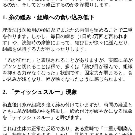
るのか、そしてどう修正するのかを深掘りします。
1. 糸の緩み・組織への食い込み低下
埋没法は医療用の極細糸でまぶたの内側を留めることで二重
を作ります。しかし、毎日の瞬き（1日約2万回と言われま
す）や、洗顔時の摩擦によって、結び目が徐々に緩んだり、
組織を保持する力が弱まったりします。
「糸が切れた」と表現されることがありますが、実際に糸が
プツンと切れることは稀で、多くは「結び目が緩んで、組織
を抑える力がなくなった」状態です。固定力が弱まると、食
い込みが浅くなり、幅が狭くなったように感じられます。
2. 「ティッシュスルー」現象
術直後は糸が組織を強く締め付けていますが、時間の経過と
ともに糸が組織の中を移動し、締め付けが緩やかになる現象
を「ティッシュスルー」と呼びます。
これは生体の正常な反応であり、ある意味で「二重が馴染ん
だ」状態とも言えます。しかし、馴染みすぎるとラインが浅