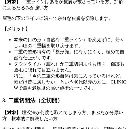
【対象】
二重ラインはあるが皮膚が被さっている方、加齢
によるたるみが強い方
眉毛の下のラインに沿って余分な皮膚を切除します。
【メリット】
本来の目の形（自然な二重ライン）を変えずに、若々
しい頃の二重幅を取り戻せます。
二重の整形特有の「整形顔」になりにくく、極めて自
然な仕上がりです。
ダウンタイム（腫れ）が二重切開よりも軽く、傷跡も
眉毛に隠れて目立ちません。
特に、「今の二重の形自体は気に入っているけれど、
幅だけ昔に戻したい」という40代以降の方に、CLINIC
Wで最も満足度の高い施術の一つです。
3. 二重切開法（全切開）
【対象】
埋没法が何度も取れてしまう方、まぶたが分厚い
方、根本的に解決したい方