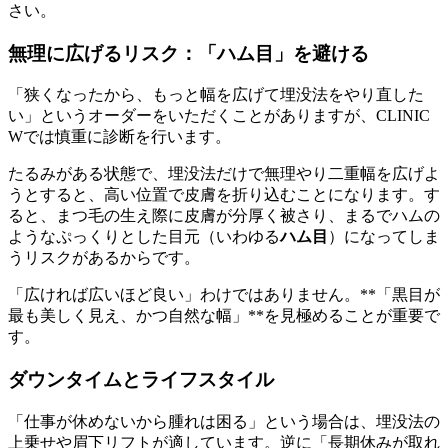
さい。
無理に広げるリスク：「ハム目」を避ける
「狭くなったから、もっと幅を広げて埋没法をやり直した
い」というオーダーをいただくことがありますが、CLINIC
Wでは慎重に診断を行います。
たるみがある状態で、埋没法だけで無理やり二重幅を広げよ
うとすると、高い位置で皮膚を折り込むことになります。す
ると、まつ毛の生え際に皮膚が分厚く被さり、まるでハムの
ようなぷっくりとした目元（いわゆる
ハム目
）になってしま
うリスクがあるからです。
「広ければ広いほど良い」わけではありません。**「黒目が
最も美しく見え、かつ自然な幅」**を見極めることが重要で
す。
ダウンタイムとライフスタイル
「仕事が休めないから腫れは困る」という場合は、埋没法の
上乗せや眉下リフトが適しています。逆に「長期休みが取れ