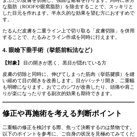
まぶたの皮膚を切開し、強固な癒着を作ります。同時に余分
な脂肪（ROOFや眼窩脂肪）を除去することで、スッキリと
した目元を作れます。半永久的な効果を望む方におすすめで
す。
たるんだ皮膚を二重ライン上で切り取る「皮膚切除」を併用
することで、たるみとライン作成を同時に行えます。
4. 眼瞼下垂手術（挙筋前転法など）
【対象】
目の開きが悪く、黒目が隠れている方
皮膚の切除と同時に、伸びてしまった筋肉（挙筋腱膜）を縫
い縮めて目の開きを改善します。目がパッチリ開き、二重幅
も明瞭になります。おでこのシワが改善したり、頭痛や肩こ
りが楽になったりする副次的効果も期待できます。
修正や再施術を考える判断ポイント
二重幅の修正を検討する際、焦って決断するのは禁物です。
以下のポイントを参考に、ご自身の状況を見極めてみてくだ