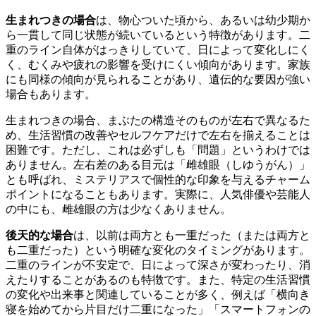
生まれつきの場合
は、物心ついた頃から、あるいは幼少期か
ら一貫して同じ状態が続いているという特徴があります。二
重のライン自体がはっきりしていて、日によって変化しにく
く、むくみや疲れの影響を受けにくい傾向があります。家族
にも同様の傾向が見られることがあり、遺伝的な要因が強い
場合もあります。
生まれつきの場合、まぶたの構造そのものが左右で異なるた
め、生活習慣の改善やセルフケアだけで左右を揃えることは
困難です。ただし、これは必ずしも「問題」というわけでは
ありません。左右差のある目元は「雌雄眼（しゆうがん）」
とも呼ばれ、ミステリアスで個性的な印象を与えるチャーム
ポイントになることもあります。実際に、人気俳優や芸能人
の中にも、雌雄眼の方は少なくありません。
後天的な場合
は、以前は両方とも一重だった（または両方と
も二重だった）という明確な変化のタイミングがあります。
二重のラインが不安定で、日によって深さが変わったり、消
えたりすることがあるのも特徴です。また、特定の生活習慣
の変化や出来事と関連していることが多く、例えば「横向き
寝を始めてから片目だけ二重になった」「スマートフォンの