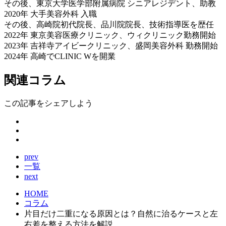
その後、東京大学医学部附属病院 シニアレジデント、助教
2020年 大手美容外科 入職
その後、高崎院初代院長、品川院院長、技術指導医を歴任
2022年 東京美容医療クリニック、ウィクリニック勤務開始
2023年 吉祥寺アイビークリニック、盛岡美容外科 勤務開始
2024年 高崎でCLINIC Wを開業
関連コラム
この記事をシェアしよう
prev
一覧
next
HOME
コラム
片目だけ二重になる原因とは？自然に治るケースと左
右差を整える方法を解説