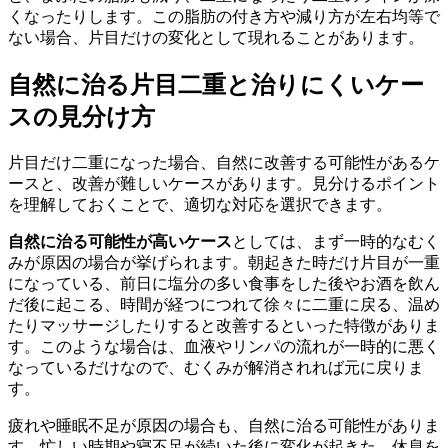
くなったりします。この脂肪の付き方や減り方が左右均等で
ない場合、片目だけの変化として現れることがあります。
自然に治る片目二重と治りにくいケー
スの見分け方
片目だけ二重になった場合、自然に改善する可能性があるケ
ースと、改善が難しいケースがあります。見分けるポイント
を理解しておくことで、適切な対応を選択できます。
自然に治る可能性が高いケース
としては、まず一時的なむく
みが原因の場合が挙げられます。朝起きた時だけ片目が一重
になっている、前日に塩分の多い食事をした後やお酒を飲ん
だ後に起こる、時間が経つにつれて徐々に二重に戻る、温め
たりマッサージしたりすると改善するといった特徴がありま
す。このような場合は、血液やリンパの流れが一時的に悪く
なっているだけなので、むくみが解消されれば元に戻りま
す。
疲れや睡眠不足が原因の場合も、自然に治る可能性がありま
す。忙しい時期や寝不足が続いた後に変化が起きた、休息を