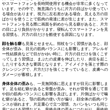
やスマートフォンを長時間使用する機会が非常に多くなって
います。その中で、無意識のうちに片方の目ばかり使ってい
る場合があります。視力に左右差がある場合、見える方の目
ばかりを使うことで筋肉の発達に差が生じます。また、スマ
ートフォンを見る際に画面を斜めから見る癖があると、片方
の目により負担がかかります。寝転んでスマートフォンを見
る習慣も、片方の目だけを酷使する原因になります。
顔を触る癖
も見落とせません。頬杖をつく習慣があると、顔
全体が歪み、目元の筋肉バランスにも影響します。アレルギ
ー性結膜炎などで目がかゆい時に、片方の目だけを強くこす
ってしまう習慣は、まぶたの皮膚を伸ばしたり、炎症を起こ
したりする大きな要因となります。アイメイクを落とす際の
クレンジングで、片方だけを強くこすっていると、皮膚への
ダメージが蓄積します。
身体全体の歪み
も、一見無関係に思えますが目元に影響しま
す。足を組む癖があると骨盤が歪み、それが背骨を通じて首
や顔の筋肉バランスにも影響を及ぼします。片側ばかりで噛
む癖があると、顎の筋肉の使い方が偏り、顔全体の筋肉バラ
ンスが崩れます。片足重心で立つ習慣、カバンをいつも同じ
肩にかける習慣なども、骨格全体の歪みにつながり、最終的