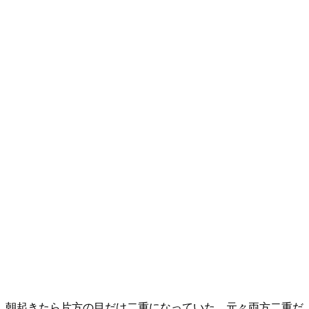
朝起きたら片方の目だけ二重になっていた、元々両方二重だ