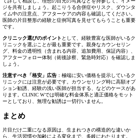
て詳しく相談し、理想の目元の写真などを持参して、イメー
ジを共有しましょう。起こりうる合併症やリスク、ダウンタ
イム中の注意点、アフターケアの内容も確認してください。
医師の片目整形の経験と症例写真を見せてもらうことも重要
です。
クリニック選びのポイント
として、経験豊富な医師がいるク
リニックを選ぶことが最も重要です。親身なカウンセリン
グ、料金の透明性（含まれる内容、追加費用、保証内容）、
アフターフォロー体制（術後診察、緊急時対応）を確認しま
しょう。
注意すべき「格安」広告
：極端に安い価格を提示しているク
リニックには注意が必要です。カウンセリング時に高額オプ
ション勧誘、経験の浅い医師が担当する、などのケースがあ
ります。CLINIC Wでは明確な料金体系と適正価格をモット
ーとしており、無理な勧誘は一切行いません。
まとめ
片目だけ二重になる原因は、生まれつきの構造的な違いか
ら、生活習慣や加齢による変化まで、多岐にわたります。