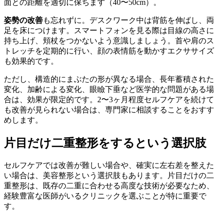
面との距離を適切に保ちます（40〜50cm）。
姿勢の改善
も忘れずに。デスクワーク中は背筋を伸ばし、両
足を床につけます。スマートフォンを見る際は目線の高さに
持ち上げ、頬杖をつかないよう意識しましょう。首や肩のス
トレッチを定期的に行い、顔の表情筋を動かすエクササイズ
も効果的です。
ただし、構造的にまぶたの形が異なる場合、長年蓄積された
変化、加齢による変化、眼瞼下垂など医学的な問題がある場
合は、効果が限定的です。2〜3ヶ月程度セルフケアを続けて
も改善が見られない場合は、専門家に相談することをおすす
めします。
片目だけ二重整形をするという選択肢
セルフケアでは改善が難しい場合や、確実に左右差を整えた
い場合は、美容整形という選択肢もあります。片目だけの二
重整形は、既存の二重に合わせる高度な技術が必要なため、
経験豊富な医師がいるクリニックを選ぶことが特に重要で
す。