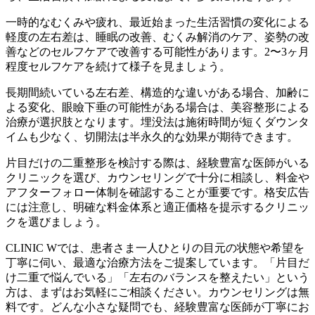
一時的なむくみや疲れ、最近始まった生活習慣の変化による
軽度の左右差は、睡眠の改善、むくみ解消のケア、姿勢の改
善などのセルフケアで改善する可能性があります。2〜3ヶ月
程度セルフケアを続けて様子を見ましょう。
長期間続いている左右差、構造的な違いがある場合、加齢に
よる変化、眼瞼下垂の可能性がある場合は、美容整形による
治療が選択肢となります。埋没法は施術時間が短くダウンタ
イムも少なく、切開法は半永久的な効果が期待できます。
片目だけの二重整形を検討する際は、経験豊富な医師がいる
クリニックを選び、カウンセリングで十分に相談し、料金や
アフターフォロー体制を確認することが重要です。格安広告
には注意し、明確な料金体系と適正価格を提示するクリニッ
クを選びましょう。
CLINIC Wでは、患者さま一人ひとりの目元の状態や希望を
丁寧に伺い、最適な治療方法をご提案しています。「片目だ
け二重で悩んでいる」「左右のバランスを整えたい」という
方は、まずはお気軽にご相談ください。カウンセリングは無
料です。どんな小さな疑問でも、経験豊富な医師が丁寧にお