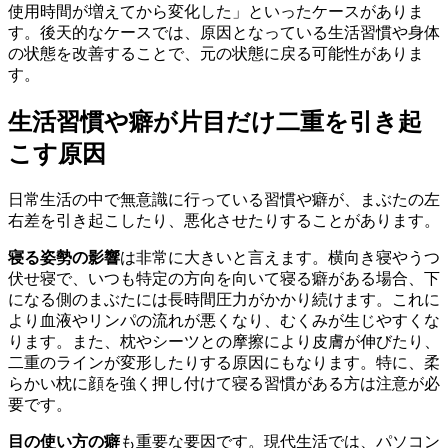
使用時間が増えてから変化した」といったケースがありま
す。後天的なケースでは、原因となっている生活習慣や身体
の状態を改善することで、元の状態に戻る可能性がありま
す。
生活習慣や癖が片目だけ二重を引き起
こす原因
日常生活の中で無意識に行っている習慣や癖が、まぶたの左
右差を引き起こしたり、悪化させたりすることがあります。
寝る姿勢の影響
は非常に大きいと言えます。横向き寝やうつ
伏せ寝で、いつも特定の方向を向いて寝る癖がある場合、下
になる側のまぶたには長時間圧力がかかり続けます。これに
より血液やリンパの流れが悪くなり、むくみが生じやすくな
ります。また、枕やシーツとの摩擦により皮膚が伸びたり、
二重のラインが変形したりする原因にもなります。特に、柔
らかい枕に顔を強く押し付けて寝る習慣がある方は注意が必
要です。
目の使い方の癖
も重要な要因です。現代生活では、パソコン