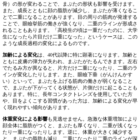
骨）の形が変わることで、まぶたの形状も影響を受けます。
また、成長とともに顔の脂肪が減少し、まぶたが薄くなるこ
とで二重になることがあります。目の周りの筋肉が発達する
ことで、眼瞼挙筋の働きが強くなり、二重のラインが形成さ
れることもあります。「高校生の頃は一重だったのに、大学
生になったら片目だけ二重になった」というケースは、この
ような成長過程の変化によるものです。
加齢による変化
は、40代以降に特に顕著になります。加齢と
ともに皮膚の弾力が失われ、まぶたがたるんできます。左右
でたるみ方が異なると、片方だけ二重になったり、二重のラ
インが変化したりします。また、眼瞼下垂（がんけんかす
い）といって、まぶたを上げる筋肉の働きが弱くなること
で、まぶたが下がってくる状態が、片側だけに起こることも
あります。特に、長年コンタクトレンズを使用していた方
や、目をよくこする習慣があった方は、加齢による変化が早
く現れやすい傾向があります。
体重変化による影響
も見逃せません。急激な体重増加により
顔全体に脂肪がつくと、まぶたも厚くなり、二重が浅くなっ
たり一重になったりします。逆に、体重が大きく減少する
と、まぶたの脂肪も減り、二重になったり二重のラインが深