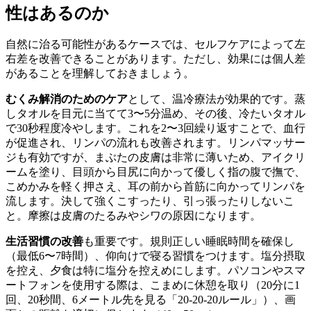
性はあるのか
自然に治る可能性があるケースでは、セルフケアによって左
右差を改善できることがあります。ただし、効果には個人差
があることを理解しておきましょう。
むくみ解消のためのケア
として、温冷療法が効果的です。蒸
しタオルを目元に当てて3〜5分温め、その後、冷たいタオル
で30秒程度冷やします。これを2〜3回繰り返すことで、血行
が促進され、リンパの流れも改善されます。リンパマッサー
ジも有効ですが、まぶたの皮膚は非常に薄いため、アイクリ
ームを塗り、目頭から目尻に向かって優しく指の腹で撫で、
こめかみを軽く押さえ、耳の前から首筋に向かってリンパを
流します。決して強くこすったり、引っ張ったりしないこ
と。摩擦は皮膚のたるみやシワの原因になります。
生活習慣の改善
も重要です。規則正しい睡眠時間を確保し
（最低6〜7時間）、仰向けで寝る習慣をつけます。塩分摂取
を控え、夕食は特に塩分を控えめにします。パソコンやスマ
ートフォンを使用する際は、こまめに休憩を取り（20分に1
回、20秒間、6メートル先を見る「20-20-20ルール」）、画