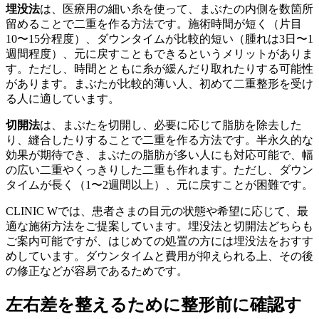
埋没法
は、医療用の細い糸を使って、まぶたの内側を数箇所
留めることで二重を作る方法です。施術時間が短く（片目
10〜15分程度）、ダウンタイムが比較的短い（腫れは3日〜1
週間程度）、元に戻すこともできるというメリットがありま
す。ただし、時間とともに糸が緩んだり取れたりする可能性
があります。まぶたが比較的薄い人、初めて二重整形を受け
る人に適しています。
切開法
は、まぶたを切開し、必要に応じて脂肪を除去した
り、縫合したりすることで二重を作る方法です。半永久的な
効果が期待でき、まぶたの脂肪が多い人にも対応可能で、幅
の広い二重やくっきりした二重も作れます。ただし、ダウン
タイムが長く（1〜2週間以上）、元に戻すことが困難です。
CLINIC Wでは、患者さまの目元の状態や希望に応じて、最
適な施術方法をご提案しています。埋没法と切開法どちらも
ご案内可能ですが、はじめての処置の方には埋没法をおすす
めしています。ダウンタイムと費用が抑えられる上、その後
の修正などが容易であるためです。
左右差を整えるために整形前に確認す