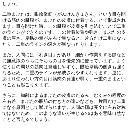
しょう。
二重まぶたは、眼瞼挙筋（がんけんきょきん）という目を開
ける筋肉の腱膜が、まぶたの皮膚に付着することで形成され
ます。目を開けた時、この腱膜が皮膚を引き込むことで二重
のラインができるのです。この付着位置や強さ、まぶたの皮
膚の厚さ、脂肪の量が左右で異なると、片方だけ二重になっ
たり、二重のラインの深さが異なったりします。
また、人間には「利き目」があり、細かい作業をする際など
に無意識のうちにそちらの目を優先的に使っています。よく
使う目の周りの筋肉は発達しやすく、眼瞼挙筋の働きも強く
なるため、二重のラインが形成されやすくなります。逆に、
あまり使わない方の目は筋肉の発達が弱く、一重のままとい
うことも起こりえます。
さらに、加齢によるまぶたの皮膚のたるみ、むくみの程度の
左右差、まぶたの脂肪の付き方の違いなども、片目だけ二重
になる原因として挙げられます。人間の顔は完全に左右対称
ではないため、このような違いが生じるのはある意味自然な
ことと言えるでしょう。