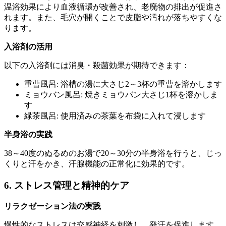
温浴効果により血液循環が改善され、老廃物の排出が促進さ
れます。また、毛穴が開くことで皮脂や汚れが落ちやすくな
ります。
入浴剤の活用
以下の入浴剤には消臭・殺菌効果が期待できます：
重曹風呂: 浴槽の湯に大さじ2～3杯の重曹を溶かします
ミョウバン風呂: 焼きミョウバン大さじ1杯を溶かしま
す
緑茶風呂: 使用済みの茶葉を布袋に入れて浸します
半身浴の実践
38～40度のぬるめのお湯で20～30分の半身浴を行うと、じっ
くりと汗をかき、汗腺機能の正常化に効果的です。
6. ストレス管理と精神的ケア
リラクゼーション法の実践
慢性的なストレスは交感神経を刺激し、発汗を促進します。