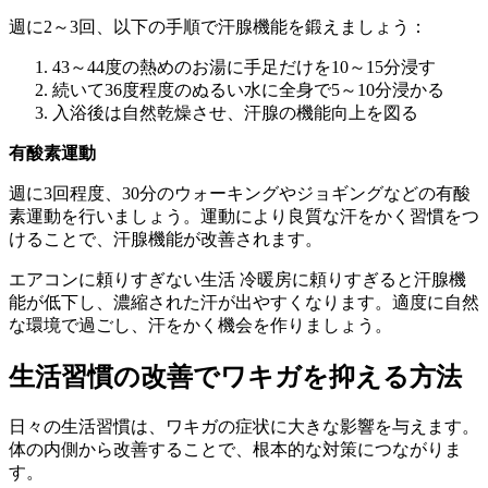
週に2～3回、以下の手順で汗腺機能を鍛えましょう：
43～44度の熱めのお湯に手足だけを10～15分浸す
続いて36度程度のぬるい水に全身で5～10分浸かる
入浴後は自然乾燥させ、汗腺の機能向上を図る
有酸素運動
週に3回程度、30分のウォーキングやジョギングなどの有酸
素運動を行いましょう。運動により良質な汗をかく習慣をつ
けることで、汗腺機能が改善されます。
エアコンに頼りすぎない生活 冷暖房に頼りすぎると汗腺機
能が低下し、濃縮された汗が出やすくなります。適度に自然
な環境で過ごし、汗をかく機会を作りましょう。
生活習慣の改善でワキガを抑える方法
日々の生活習慣は、ワキガの症状に大きな影響を与えます。
体の内側から改善することで、根本的な対策につながりま
す。