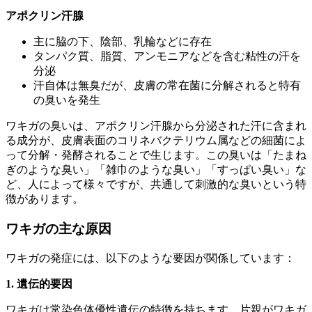
アポクリン汗腺
主に脇の下、陰部、乳輪などに存在
タンパク質、脂質、アンモニアなどを含む粘性の汗を
分泌
汗自体は無臭だが、皮膚の常在菌に分解されると特有
の臭いを発生
ワキガの臭いは、アポクリン汗腺から分泌された汗に含まれ
る成分が、皮膚表面のコリネバクテリウム属などの細菌によ
って分解・発酵されることで生じます。この臭いは「たまね
ぎのような臭い」「雑巾のような臭い」「すっぱい臭い」な
ど、人によって様々ですが、共通して刺激的な臭いという特
徴があります。
ワキガの主な原因
ワキガの発症には、以下のような要因が関係しています：
1. 遺伝的要因
ワキガは常染色体優性遺伝の特徴を持ちます。片親がワキガ