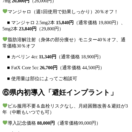
7mg
20,800円
（26,000円）
マンジャロ（週1回使用で効果しっかり）20％オフ！
■ マンジャロ 2.5mg2本
15,840円
（通常価格 19,800円）、
5mg2本
23,840円
（29,800円）
脂肪溶解注射（身体の部分痩せ）モニター40％オフ、通
常価格30％オフ
■ カベリン 4cc
11,340円
（通常価格 18,900円）
■ FatX Core 5cc
26,700円
（通常価格 44,500円）
■ 使用量は部位によってご相談可
⑥県内初導入「避妊インプラント」
ピル服用不要＆血栓リスクなし、月経困難改善＆避妊が3
年（中断もいつでも可）
導入記念価格
88,000円
（通常価格99,000円）