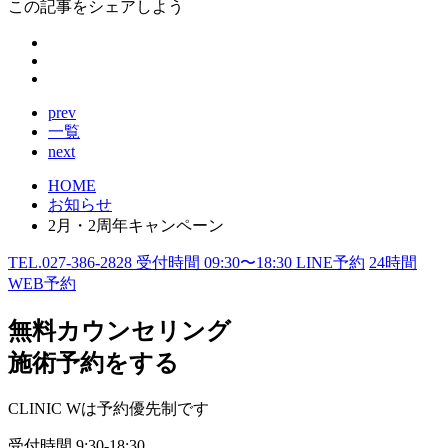
この記事をシェアしよう
prev
一覧
next
HOME
お知らせ
2月・2周年キャンペーン
TEL.
027-386-2828
受付時間
09:30〜18:30
LINE予約
24
時間
WEB予約
無料カウンセリング
施術予約をする
CLINIC Wは予約優先制です
受付時間
9:30-18:30