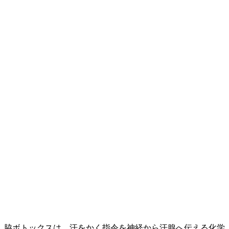
脇ボトックスは、汗をかく指令を神経から汗腺へ伝える化学