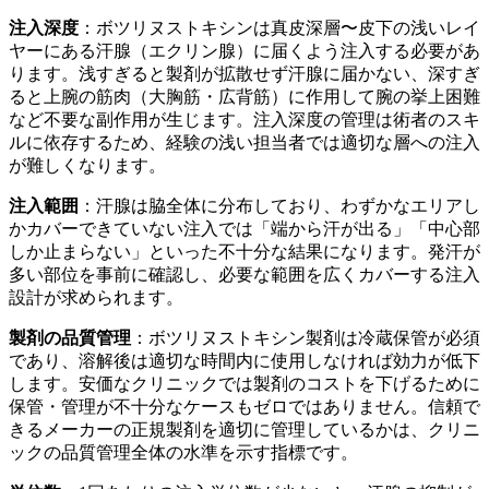
注入深度
：ボツリヌストキシンは真皮深層〜皮下の浅いレイ
ヤーにある汗腺（エクリン腺）に届くよう注入する必要があ
ります。浅すぎると製剤が拡散せず汗腺に届かない、深すぎ
ると上腕の筋肉（大胸筋・広背筋）に作用して腕の挙上困難
など不要な副作用が生じます。注入深度の管理は術者のスキ
ルに依存するため、経験の浅い担当者では適切な層への注入
が難しくなります。
注入範囲
：汗腺は脇全体に分布しており、わずかなエリアし
かカバーできていない注入では「端から汗が出る」「中心部
しか止まらない」といった不十分な結果になります。発汗が
多い部位を事前に確認し、必要な範囲を広くカバーする注入
設計が求められます。
製剤の品質管理
：ボツリヌストキシン製剤は冷蔵保管が必須
であり、溶解後は適切な時間内に使用しなければ効力が低下
します。安価なクリニックでは製剤のコストを下げるために
保管・管理が不十分なケースもゼロではありません。信頼で
きるメーカーの正規製剤を適切に管理しているかは、クリニ
ックの品質管理全体の水準を示す指標です。