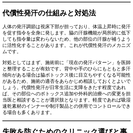
代償性発汗の仕組みと対処法
人体の発汗調節は視床下部が担っており、体温上昇時に発汗
を促す指令を全身に発します。脇の汗腺機能が局所的に低下
しても指令量は変わらないため、他の部位の汗腺が補うよう
に活性化することがあります。これが代償性発汗のメカニズ
ムです。
対処としてはまず、施術前に「現在の発汗パターン」を医師
と整理することが有効です。背中や手のひらにもともと多汗
傾向がある場合は脇ボトックス後に目立ちやすくなる可能性
があるため、施術の適否をあらかじめ相談しておくとよいで
しょう。代償性発汗が日常生活に支障をきたす程度であれ
ば、その部位へのボトックス追加や外科的治療への変更を担
当医と相談することが選択肢となります。軽度であれば吸湿
速乾素材のインナーや制汗製品との併用でコントロールでき
る場合も多くあります。
失敗を防ぐためのクリニック選びと事