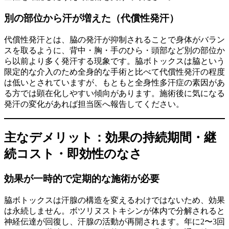
別の部位から汗が増えた（代償性発汗）
代償性発汗とは、脇の発汗が抑制されることで身体がバラン
スを取るように、背中・胸・手のひら・頭部など別の部位か
ら以前より多く発汗する現象です。脇ボトックスは脇という
限定的な介入のため全身的な手術と比べて代償性発汗の程度
は低いとされていますが、もともと全身性多汗症の素因があ
る方では顕在化しやすい傾向があります。施術後に気になる
発汗の変化があれば担当医へ報告してください。
主なデメリット：効果の持続期間・継
続コスト・即効性のなさ
効果が一時的で定期的な施術が必要
脇ボトックスは汗腺の構造を変えるわけではないため、効果
は永続しません。ボツリヌストキシンが体内で分解されると
神経伝達が回復し、汗腺の活動が再開されます。年に2〜3回