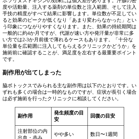
ボツリヌストキシンの効果には個人差があります。汗腺の密
度や活動量、注入する薬剤の単位数と注入範囲、そして注入
手技の精度がすべて結果に影響します。単位数が不足してい
ると効果のピークが低くなり「あまり変わらなかった」とい
う印象につながりやすくなります。また、効果の持続期間は
一般的に約4か月ですが、代謝が速い方や発汗量が非常に多
い方では2-3か月前後で薄れるケースもあります。「十分な
単位量を広範囲に注入してもらえるクリニックかどうか」を
施術前に確認することが、満足度を左右する最重要ポイント
です。
副作用が出てしまった
脇ボトックスでみられる主な副作用は以下のとおりです。い
ずれも多くの場合は一時的なものですが、症状が長引く場合
は必ず施術を行ったクリニックに相談してください。
発生頻度の目
副作用
回復の目安
安
注射部位の内
やや多い
数日〜1週間
出血・赤み