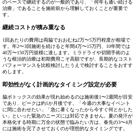
のペースで継続するのが一般的であり、「何年も通い続ける
治療」であることを施術前から理解しておくことが重要で
す。
継続コストが積み重なる
1回あたりの費用は両脇でおおむね2万〜5万円程度が相場で
す。年2〜3回施術を続けると年間4万〜15万円、10年間では
40万〜150万円規模に達します。ミラドライや切開手術のよ
うな根治的治療は初期費用こそ高額ですが、長期的なコスト
パフォーマンスを比較検討したうえで検討することをおすす
めします。
即効性がなく計画的なタイミング設定が必要
脇ボトックスの効果が現れ始めるのは施術後1〜2週間が目安
であり、ピークは約1か月後です。「今週の大事なイベント
に間に合わせたい」「急に暑くなったから今すぐ何とかした
い」といった緊急のニーズには対応できません。夏の発汗が
本格化する時期に万全の状態で臨みたい方は、春先の3〜4月
には施術を完了させておくのが理想的なタイミングです。