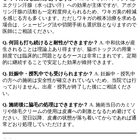
エクリン汗腺（水っぽい汗）への効果が主体ですが、アポク
リン汗腺の活動も一定程度抑えられるため、ワキガ臭の軽減
を感じる方も多くいます。ただしワキガの根本治療を求める
場合は、シェービング法や切開手術も選択肢となりますので
医師にご相談ください。
Q. 何回も打ち続けると耐性ができますか？
A. 中和抗体が産
生されることは理論上あり得ますが、脇ボトックスの用量・
頻度では臨床的に問題となるケースは非常にまれです。定期
的に継続することで安定した効果が維持できます。
Q. 妊娠中・授乳中でも受けられますか？
A. 妊娠中・授乳中
の方への施術は安全性が確立されていないため、当院では行
っておりません。出産・授乳が終了した後にご相談くださ
い。
Q. 施術後に脇毛の処理はできますか？
A. 施術当日のカミソ
リや除毛クリームの使用は皮膚への刺激となるため避けてく
ださい。翌日以降、皮膚の状態が落ち着いてからであれば通
常どおり処理していただけます。