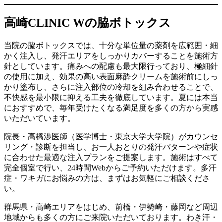
高崎CLINIC Wの脇ボトックス
当院の脇ボトックスでは、十分な単位量の薬剤を広範囲・細
かく注入し、発汗エリアをしっかりカバーすることを施術方
針としています。痛みへの配慮も最大限行っており、極細針
の使用に加え、効果の高い表面麻酔クリームを施術前にしっ
かり塗布し、さらに注入部位の冷却を組み合わせることで、
不快感を最小限に抑える工夫を徹底しています。夏には本当
におすすめで、毎年受けたくなる満足度を多くの方から実感
いただいています。
院長・髙橋渉医師（医学博士・東京大学大学院）がカウンセ
リング・診断を担当し、お一人おとりの発汗パターンや症状
に合わせた最適な注入プランをご提案します。施術はすべて
完全個室で行い、24時間Webからご予約いただけます。多汗
症・ワキガにお悩みの方は、まずはお気軽にご相談くださ
い。
群馬県・高崎エリアをはじめ、前橋・伊勢崎・藤岡など周辺
地域からも多くの方にご来院いただいております。わき汗・