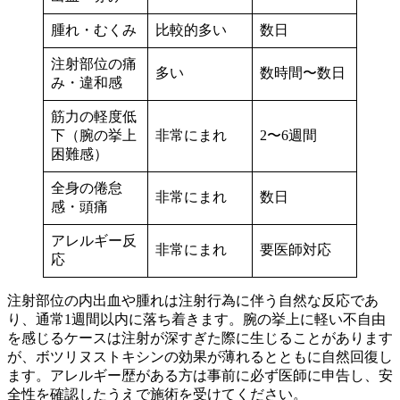
腫れ・むくみ
比較的多い
数日
注射部位の痛
多い
数時間〜数日
み・違和感
筋力の軽度低
下（腕の挙上
非常にまれ
2〜6週間
困難感）
全身の倦怠
非常にまれ
数日
感・頭痛
アレルギー反
非常にまれ
要医師対応
応
注射部位の内出血や腫れは注射行為に伴う自然な反応であ
り、通常1週間以内に落ち着きます。腕の挙上に軽い不自由
を感じるケースは注射が深すぎた際に生じることがあります
が、ボツリヌストキシンの効果が薄れるとともに自然回復し
ます。アレルギー歴がある方は事前に必ず医師に申告し、安
全性を確認したうえで施術を受けてください。