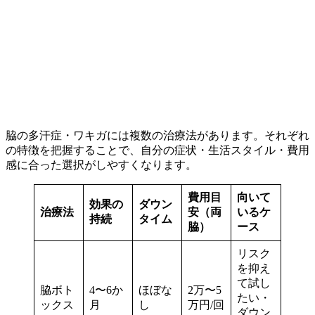
脇の多汗症・ワキガには複数の治療法があります。それぞれ
の特徴を把握することで、自分の症状・生活スタイル・費用
感に合った選択がしやすくなります。
費用目
向いて
効果の
ダウン
治療法
安（両
いるケ
持続
タイム
脇）
ース
リスク
を抑え
て試し
脇ボト
4〜6か
ほぼな
2万〜5
たい・
ックス
月
し
万円/回
ダウン