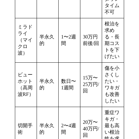
タイム
不可
根治を
ミラド
求め
ライ
半永久
1〜2週
30万円
る・長
（マイ
的
間
前後/回
期コス
クロ
トを下
波）
げたい
傷を小
ビュー
さくし
15万〜
ホット
半永久
数日〜
たい・
25万円/
（高周
的
1週間
ワキガ
回
波RF）
も改善
したい
重症ワ
キガ・
20万〜
切開手
半永久
2〜4週
最も高
40万円/
術
的
間
い根治
回
性を求