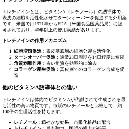
トレチノインとは、ビタミンA（レチノール）の誘導体で、
表皮の細胞を活性化させてターンオーバーを促進する外用薬
です。米国では1971年からFDA（米国食品医薬品局）に認
可されており、40年以上の使用実績があります。
トレチノインの作用メカニズム
細胞増殖促進
：表皮基底層の細胞分裂を活性化
ターンオーバー促進
：通常28日周期を14日程度に短縮
角質剥離作用
：古い角質を効率的に除去
コラーゲン産生促進
：真皮層でのコラーゲン合成を促
進
他のビタミンA誘導体との違い
トレチノインは体内でビタミンAが代謝されて生成される最
も活性の高い物質です。市販のレチノールと比較して、約
100倍の生理活性を持ちます。
レチノール
：穏やかな効果、市販化粧品に配合
トレチノイン
：最も強力、医師の処方が必要