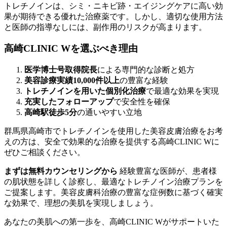
トレチノインは、シミ・ニキビ跡・エイジングケアに高い効
果が期待できる優れた治療薬です。しかし、適切な使用方法
と医師の指導なしには、副作用のリスクが高まります。
高崎CLINIC Wを選ぶべき理由
医学博士号取得院長
による専門的な診断と処方
美容診療実績10,000件以上
の豊富な経験
トレチノインを用いた個別化治療
で最適な効果を実現
充実したフォローアップ
で安全性を確保
高崎駅徒歩5分
の通いやすい立地
群馬県高崎市でトレチノインを使用した美容皮膚治療をお考
えの方は、安全で効果的な治療を提供する高崎CLINIC Wに
ぜひご相談ください。
まずは無料カウンセリングから
経験豊富な医師が、患者様
の肌状態を詳しく診察し、最適なトレチノイン治療プランを
ご提案します。美容皮膚科治療の豊富な症例数に基づく確実
な効果で、理想の美肌を実現しましょう。
あなたの美肌への第一歩を、高崎CLINIC Wがサポートいた