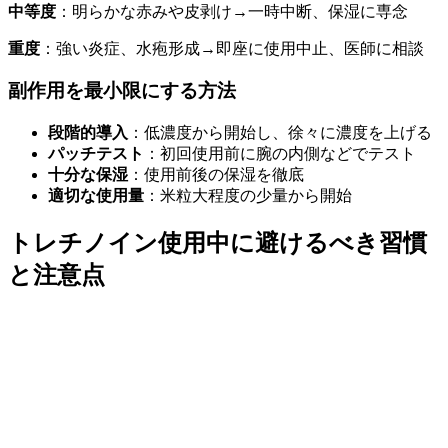
中等度
：明らかな赤みや皮剥け→一時中断、保湿に専念
重度
：強い炎症、水疱形成→即座に使用中止、医師に相談
副作用を最小限にする方法
段階的導入
：低濃度から開始し、徐々に濃度を上げる
パッチテスト
：初回使用前に腕の内側などでテスト
十分な保湿
：使用前後の保湿を徹底
適切な使用量
：米粒大程度の少量から開始
トレチノイン使用中に避けるべき習慣
と注意点