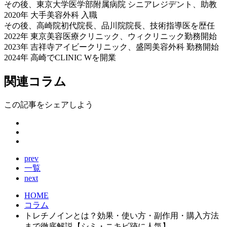
その後、東京大学医学部附属病院 シニアレジデント、助教
2020年 大手美容外科 入職
その後、高崎院初代院長、品川院院長、技術指導医を歴任
2022年 東京美容医療クリニック、ウィクリニック勤務開始
2023年 吉祥寺アイビークリニック、盛岡美容外科 勤務開始
2024年 高崎でCLINIC Wを開業
関連コラム
この記事をシェアしよう
prev
一覧
next
HOME
コラム
トレチノインとは？効果・使い方・副作用・購入方法
まで徹底解説【シミ・ニキビ跡に人気】