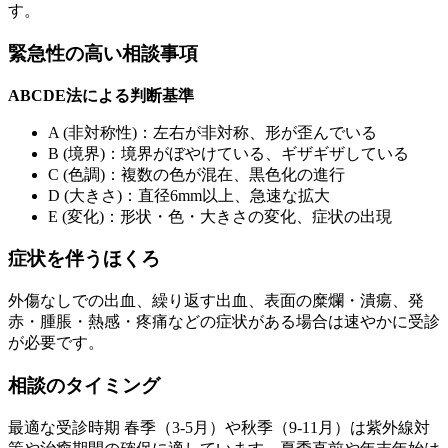
す。
緊急性の高い相談事項
ABCDE法による判断基準
A (非対称性)：左右が非対称、形が歪んでいる
B (境界)：境界がぼやけている、ギザギザしている
C (色調)：複数の色が混在、黒色化の進行
D (大きさ)：直径6mm以上、急速な拡大
E (変化)：形状・色・大きさの変化、症状の出現
症状を伴うほくろ
外傷なしでの出血、繰り返す出血、表面の糜爛・潰瘍、発
赤・腫脹・熱感・疼痛などの症状がある場合は速やかに受診
が必要です。
相談のタイミング
最適な受診時期 春季（3-5月）や秋季（9-11月）は紫外線対