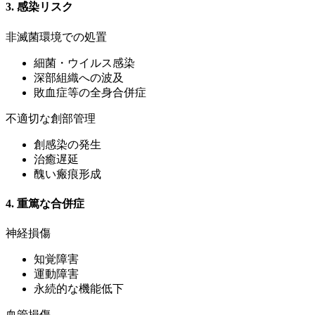
3. 感染リスク
非滅菌環境での処置
細菌・ウイルス感染
深部組織への波及
敗血症等の全身合併症
不適切な創部管理
創感染の発生
治癒遅延
醜い瘢痕形成
4. 重篤な合併症
神経損傷
知覚障害
運動障害
永続的な機能低下
血管損傷