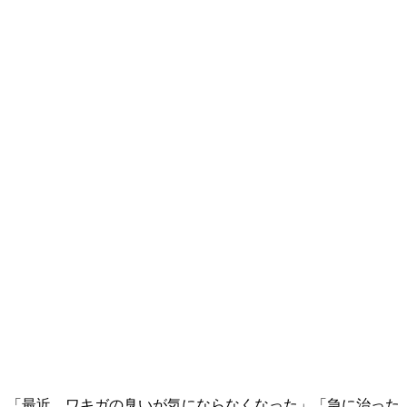
「最近、ワキガの臭いが気にならなくなった」「急に治った