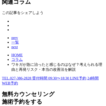
関連コラム
この記事をシェアしよう
prev
一覧
next
HOME
コラム
ワキガが急に治ったと感じるのはなぜ？考えられる理
由と再発リスク・本当の改善法を解説
TEL.
027-386-2828
受付時間
09:30〜18:30
LINE予約
24
時間
WEB予約
無料カウンセリング
施術予約をする