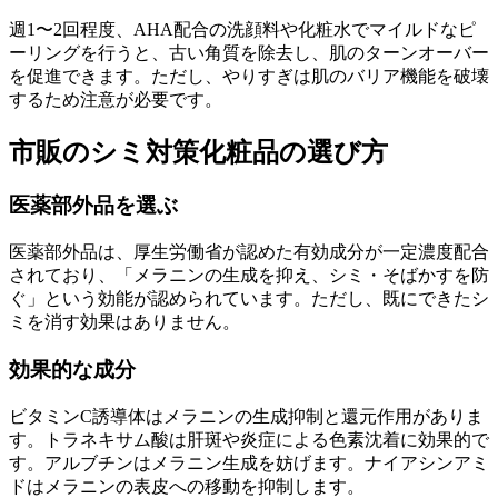
週1〜2回程度、AHA配合の洗顔料や化粧水でマイルドなピ
ーリングを行うと、古い角質を除去し、肌のターンオーバー
を促進できます。ただし、やりすぎは肌のバリア機能を破壊
するため注意が必要です。
市販のシミ対策化粧品の選び方
医薬部外品を選ぶ
医薬部外品は、厚生労働省が認めた有効成分が一定濃度配合
されており、「メラニンの生成を抑え、シミ・そばかすを防
ぐ」という効能が認められています。ただし、既にできたシ
ミを消す効果はありません。
効果的な成分
ビタミンC誘導体はメラニンの生成抑制と還元作用がありま
す。トラネキサム酸は肝斑や炎症による色素沈着に効果的で
す。アルブチンはメラニン生成を妨げます。ナイアシンアミ
ドはメラニンの表皮への移動を抑制します。