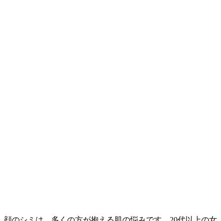
顔のシミは、多くの方が抱える肌の悩みです。20代以上の女