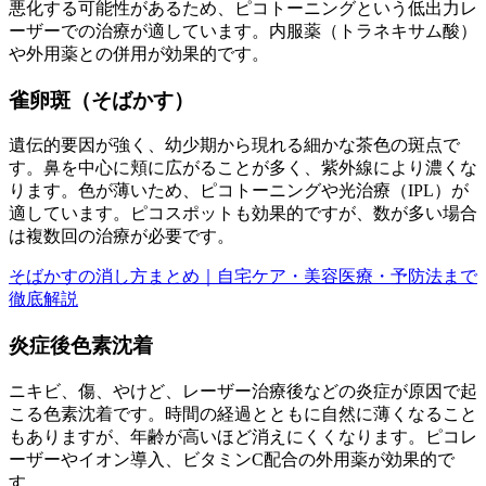
悪化する可能性があるため、ピコトーニングという低出力レ
ーザーでの治療が適しています。内服薬（トラネキサム酸）
や外用薬との併用が効果的です。
雀卵斑（そばかす）
遺伝的要因が強く、幼少期から現れる細かな茶色の斑点で
す。鼻を中心に頬に広がることが多く、紫外線により濃くな
ります。色が薄いため、ピコトーニングや光治療（IPL）が
適しています。ピコスポットも効果的ですが、数が多い場合
は複数回の治療が必要です。
そばかすの消し方まとめ｜自宅ケア・美容医療・予防法まで
徹底解説
炎症後色素沈着
ニキビ、傷、やけど、レーザー治療後などの炎症が原因で起
こる色素沈着です。時間の経過とともに自然に薄くなること
もありますが、年齢が高いほど消えにくくなります。ピコレ
ーザーやイオン導入、ビタミンC配合の外用薬が効果的で
す。