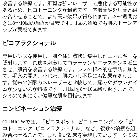
改善する治療です。肝斑は強いレーザーで悪化する可能性が
あるため、ピコトーニングが最適です。内服薬や外用薬と組
み合わせることで、より高い効果が得られます。2〜4週間お
きに8〜10回の治療が目安です。1回の治療でも肌のトーンア
ップが実感できます。
ピコフラクショナル
専用レンズを使用し、肌全体に点状に集中したエネルギーを
照射します。真皮を刺激してコラーゲンやエラスチンを増生
させ、肌質を改善する治療です。シミの根本的な予防に加え
て、毛穴の開き、小じわ、肌のハリ不足にも効果がありま
す。従来の炭酸ガスレーザーと比較して、痛みやダウンタイ
ムが少ないのが特徴です。月1回を8〜10回繰り返すことで、
シミのできにくい健康な肌を目指せます。
コンビネーション治療
CLINIC Wでは、「ピコスポット+ピコトーニング」や「ピ
コトーニング+ピコフラクショナル」など、複数の治療を組
み合わせることで、より高い効果を実現しています。シミの