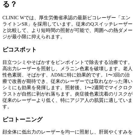
る？
CLINIC Wでは、厚生労働省承認の最新ピコレーザー「エン
ライトンSR」を採用しています。従来のQスイッチレーザー
と比較して、より短時間の照射が可能で、周囲への熱ダメー
ジが最小限に抑えられます。
ピコスポット
目立つシミやそばかすをピンポイントで除去する治療です。
高出力レーザーを照射し、メラニン色素を破壊します。老人
性色素斑、そばかす、ADMに特に効果的です。1〜3回の治
療で改善が期待でき、従来のレーザーでは取れなかった薄い
シミにも効果を発揮します。照射後、1〜2週間でマイクロク
ラストが自然に剥がれ落ちます。炎症後色素沈着のリスクが
従来のレーザーより低く、特にアジア人の肌質に適していま
す。
ピコトーニング
顔全体に低出力のレーザーを均一に照射し、肝斑やくすみを