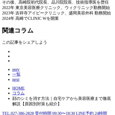
その後、高崎院初代院長、品川院院長、技術指導医を歴任
2022年 東京美容医療クリニック、ウィクリニック勤務開始
2023年 吉祥寺アイビークリニック、盛岡美容外科 勤務開始
2024年 高崎でCLINIC Wを開業
関連コラム
この記事をシェアしよう
prev
一覧
next
HOME
コラム
顔のシミを消す方法｜自宅ケアから美容医療まで徹底
解説【原因別対策も紹介】
TEL.
027-386-2828
受付時間
09:30〜18:30
LINE予約
24
時間