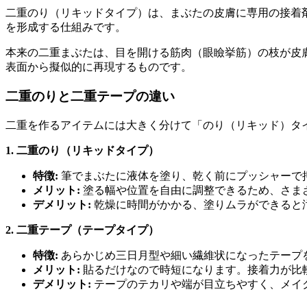
二重のり（リキッドタイプ）は、まぶたの皮膚に専用の接着
を形成する仕組みです。
本来の二重まぶたは、目を開ける筋肉（眼瞼挙筋）の枝が皮
表面から擬似的に再現するものです。
二重のりと二重テープの違い
二重を作るアイテムには大きく分けて「のり（リキッド）タ
1. 二重のり（リキッドタイプ）
特徴:
筆でまぶたに液体を塗り、乾く前にプッシャーで
メリット:
塗る幅や位置を自由に調整できるため、さま
デメリット:
乾燥に時間がかかる、塗りムラができると
2. 二重テープ（テープタイプ）
特徴:
あらかじめ三日月型や細い繊維状になったテープ
メリット:
貼るだけなので時短になります。接着力が比
デメリット:
テープのテカリや端が目立ちやすく、メイ