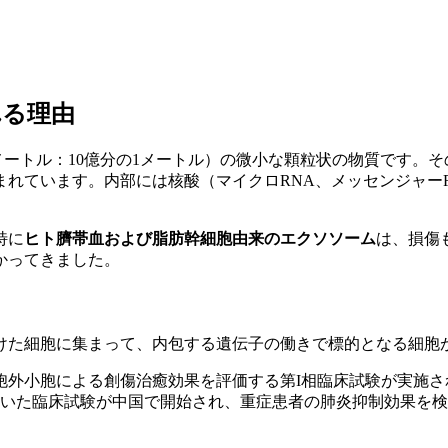
れる理由
ノメートル：10億分の1メートル）の微小な顆粒状の物質です。そ
れています。内部には核酸（マイクロRNA、メッセンジャーR
特に
ヒト臍帯血および脂肪幹細胞由来のエクソソーム
は、損傷
かってきました。
けた細胞に集まって、内包する遺伝子の働きで標的となる細胞
細胞外小胞による創傷治癒効果を評価する第I相臨床試験が実施さ
を用いた臨床試験が中国で開始され、重症患者の肺炎抑制効果を