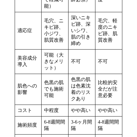
能）
深いニキ
毛穴、ニ
毛穴、軽
ビ跡、深
キビ跡、
度のニキ
適応症
いシワ、
小ジワ、
ビ跡、肌
肌の引き
肌質改善
質改善
締め
可能（大
美容成分
きなメリ
不可
不可
導入
ット）
色黒の肌
色黒の肌
比較的安
肌色への
は色素沈
でも施術
全だが注
影響
着のリス
可能
意必要
クあり
コスト
中程度
やや高い
やや高い
6-8週間間
3-6ヶ月間
4-8週間間
施術頻度
隔
隔
隔