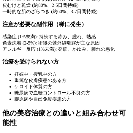
皮むけと乾燥 (約80%、2-5日間持続)
一時的な肌のざらつき (約60%、3-7日間持続)
注意が必要な副作用（稀に発生）
感染症 (1%未満): 持続する赤み、腫れ、熱感
色素沈着 (2-5%): 術後の紫外線曝露が主な原因
アレルギー反応 (1%未満): 発疹、かゆみ、腫れの悪化
治療を受けられない方
妊娠中・授乳中の方
重篤な皮膚疾患のある方
ケロイド体質の方
糖尿病で血糖コントロール不良の方
膠原病や自己免疫疾患の方
他の美容治療との違いと組み合わせ可
能性