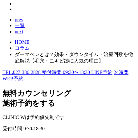
prev
一覧
next
HOME
コラム
ダーマペンとは？効果・ダウンタイム・治療回数を徹
底解説【毛穴・ニキビ跡に人気の理由】
TEL.
027-386-2828
受付時間
09:30〜18:30
LINE予約
24
時間
WEB予約
無料カウンセリング
施術予約をする
CLINIC Wは予約優先制です
受付時間
9:30-18:30