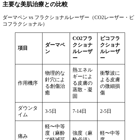
主要な美肌治療との比較
ダーマペン vs フラクショナルレーザー（CO2レーザー・ピ
コフラクショナル）
CO2フラ
ピコフラ
ダーマペ
クショナ
クショナ
項目
ン
ルレーザ
ルレーザ
ー
ー
熱エネル
物理的な
衝撃波に
ギーによ
針穴によ
よる皮膚
作用機序
る皮膚の
る創傷治
の微細損
蒸散・凝
癒
傷
固
ダウンタ
3-5日
7-14日
2-5日
イム
軽〜中等
度（麻酔
強度（麻
軽〜中等
痛み
で軽減可
酔必須）
度