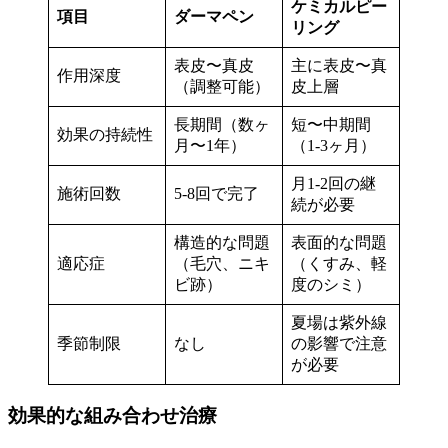
ケミカルピー
項目
ダーマペン
リング
表皮〜真皮
主に表皮〜真
作用深度
（調整可能）
皮上層
長期間（数ヶ
短〜中期間
効果の持続性
月〜1年）
（1-3ヶ月）
月1-2回の継
施術回数
5-8回で完了
続が必要
構造的な問題
表面的な問題
適応症
（毛穴、ニキ
（くすみ、軽
ビ跡）
度のシミ）
夏場は紫外線
季節制限
なし
の影響で注意
が必要
効果的な組み合わせ治療