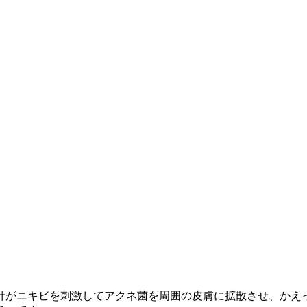
針がニキビを刺激してアクネ菌を周囲の皮膚に拡散させ、かえ