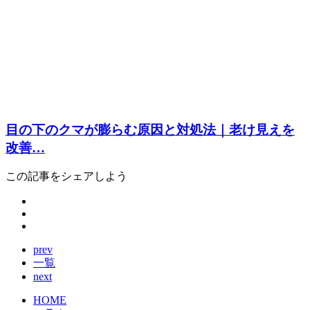
目の下のクマが膨らむ原因と対処法｜老け見えを
改善…
この記事をシェアしよう
prev
一覧
next
HOME