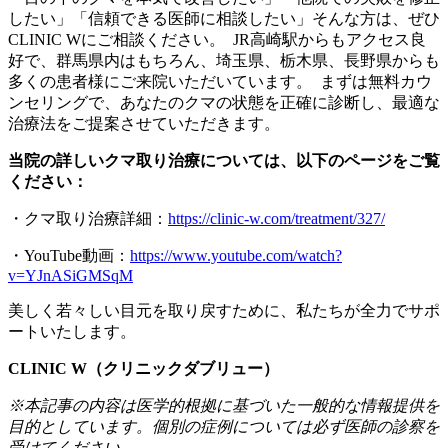
したい」「信頼できる医師に相談したい」そんな方は、ぜひ
CLINIC Wにご相談ください。 JR高崎駅からもアクセス良
好で、群馬県内はもちろん、埼玉県、栃木県、長野県からも
多くの患者様にご来院いただいています。 まずは無料カウ
ンセリングで、あなたのクマの状態を正確に診断し、最適な
治療法をご提案させていただきます。
当院の詳しいクマ取り治療については、以下のページをご覧
ください：
・クマ取り治療詳細：
https://clinic-w.com/treatment/327/
・YouTube動画：
https://www.youtube.com/watch?
v=YJnASiGMSqM
美しく若々しい目元を取り戻すために、私たちが全力でサポ
ートいたします。
CLINIC W（クリニックダブリュー）
※本記事の内容は医学的根拠に基づいた一般的な情報提供を
目的としています。個別の症例については必ず医師の診察を
受けてください。