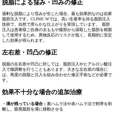
脱脂による窪み・凹みの修正
過剰な脱脂により窪みが生じた場合、最も効果的なのは自家
脂肪注入です。CLINIC Wでは、高い生着率を誇る脂肪注入
技術で、自然で滑らかな仕上がりを実現しています。 脂肪
注入は患者様ご自身の太ももや腹部から採取した脂肪を精製
して使用するため、異物反応のリスクが低く、長期的に安定
した効果が得られます。
左右差・凹凸の修正
脱脂の左右差や凹凸に対しては、脂肪注入やヒアルロン酸注
入で微調整を行うこともあります。大きな左右差の場合に
は、再度の脱脂と注入を組み合わせた修正手術などが必要で
す。
効果不十分な場合の追加治療
・溝が残っている場合：
裏ハムラ法や表ハムラ法で靭帯を剥
離し、眼窩脂肪を溝に移動させる