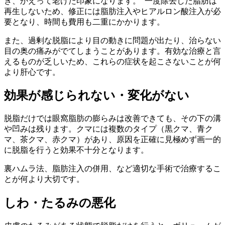
き、かえって老けた印象になります。 一度除去した脂肪は
再生しないため、修正には脂肪注入やヒアルロン酸注入が必
要となり、時間も費用も二重にかかります。
また、過剰な脱脂により目の動きに問題が出たり、治らない
目の奥の痛みがでてしまうことがあります。有効な治療と言
えるものが乏しいため、これらの症状を起こさないことが何
より肝心です。
効果が感じられない・変化がない
脱脂だけでは眼窩脂肪の膨らみは改善できても、その下の溝
や凹みは残ります。クマには複数のタイプ（黒クマ、青ク
マ、茶クマ、赤クマ）があり、原因を正確に見極めず画一的
に脱脂を行うと効果不十分となります。
裏ハムラ法、脂肪注入の併用、など適切な手術で治療するこ
とが何より大切です。
しわ・たるみの悪化