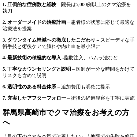
1. 圧倒的な症例数と経験
– 院長は5,000例以上のクマ治療を
執刀
2. オーダーメイドの治療計画
– 患者様の状態に応じて最適な
治療法を提案
3. ダウンタイム軽減への徹底したこだわり
– スピーディな手
術手技と術後ケアで腫れや内出血を最小限に
4. 最新技術の積極的な導入
-脂肪注入、ハムラ法など
5. 丁寧なカウンセリングと説明
– 医師が十分な時間をかけて
リスクも含めて説明
6. 透明性のある料金体系
– 追加費用も明確に提示
7. 充実したアフターフォロー
– 術後の経過観察を丁寧に実施
群馬県高崎市でクマ治療をお考えの方
へ
「目の下のクマを本気で改善したい」「他院での失敗を修正