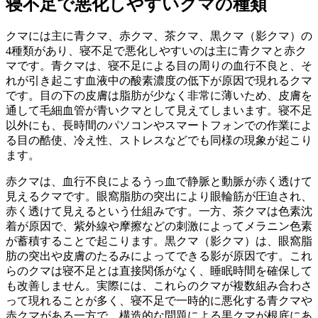
寝不足で悪化しやすいクマの種類
クマには主に青クマ、赤クマ、茶クマ、黒クマ（影クマ）の
4種類があり、寝不足で悪化しやすいのは主に青クマと赤ク
マです。青クマは、寝不足による目の周りの血行不良と、そ
れが引き起こす血液中の酸素濃度の低下が原因で現れるクマ
です。目の下の皮膚は脂肪が少なく非常に薄いため、皮膚を
通して毛細血管が青いクマとして見えてしまいます。寝不足
以外にも、長時間のパソコンやスマートフォンでの作業によ
る目の酷使、冷え性、ストレスなどでも同様の現象が起こり
ます。
赤クマは、血行不良によるうっ血で静脈と動脈が赤く透けて
見えるクマです。眼窩脂肪の突出により眼輪筋が圧迫され、
赤く透けて見えるという仕組みです。一方、茶クマは色素沈
着が原因で、紫外線や摩擦などの刺激によってメラニン色素
が蓄積することで起こります。黒クマ（影クマ）は、眼窩脂
肪の突出や皮膚のたるみによってできる影が原因です。これ
らのクマは寝不足とは直接関係がなく、睡眠時間を確保して
も改善しません。実際には、これらのクマが複数組み合わさ
って現れることが多く、寝不足で一時的に悪化する青クマや
赤クマがある一方で、構造的な問題による黒クマが根底にあ