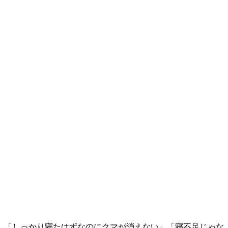
「しっかり寝たはずなのにクマが消えない」「寝不足じゃな