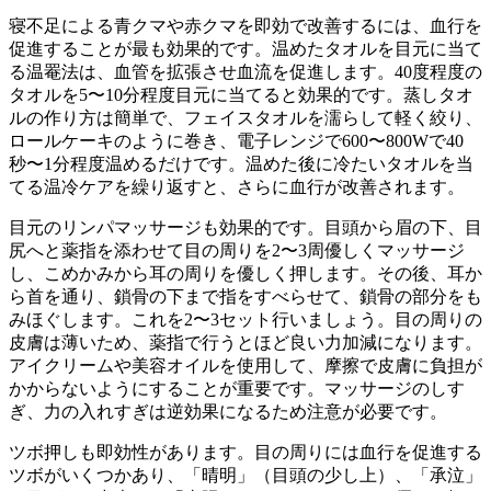
寝不足による青クマや赤クマを即効で改善するには、血行を
促進することが最も効果的です。温めたタオルを目元に当て
る温罨法は、血管を拡張させ血流を促進します。40度程度の
タオルを5〜10分程度目元に当てると効果的です。蒸しタオ
ルの作り方は簡単で、フェイスタオルを濡らして軽く絞り、
ロールケーキのように巻き、電子レンジで600〜800Wで40
秒〜1分程度温めるだけです。温めた後に冷たいタオルを当
てる温冷ケアを繰り返すと、さらに血行が改善されます。
目元のリンパマッサージも効果的です。目頭から眉の下、目
尻へと薬指を添わせて目の周りを2〜3周優しくマッサージ
し、こめかみから耳の周りを優しく押します。その後、耳か
ら首を通り、鎖骨の下まで指をすべらせて、鎖骨の部分をも
みほぐします。これを2〜3セット行いましょう。目の周りの
皮膚は薄いため、薬指で行うとほど良い力加減になります。
アイクリームや美容オイルを使用して、摩擦で皮膚に負担が
かからないようにすることが重要です。マッサージのしす
ぎ、力の入れすぎは逆効果になるため注意が必要です。
ツボ押しも即効性があります。目の周りには血行を促進する
ツボがいくつかあり、「晴明」（目頭の少し上）、「承泣」