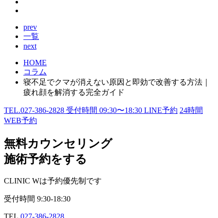
prev
一覧
next
HOME
コラム
寝不足でクマが消えない原因と即効で改善する方法｜
疲れ顔を解消する完全ガイド
TEL.
027-386-2828
受付時間
09:30〜18:30
LINE予約
24
時間
WEB予約
無料カウンセリング
施術予約をする
CLINIC Wは予約優先制です
受付時間
9:30-18:30
TEL.
027-386-2828