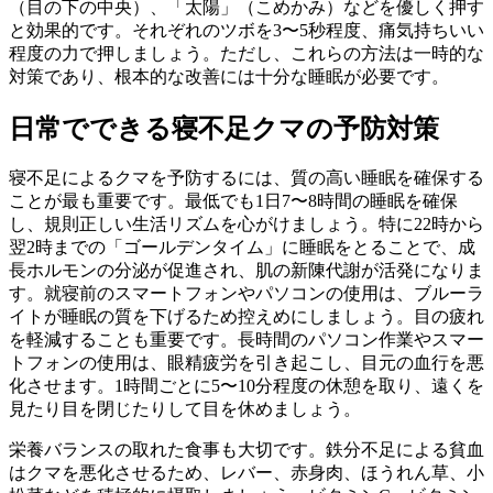
（目の下の中央）、「太陽」（こめかみ）などを優しく押す
と効果的です。それぞれのツボを3〜5秒程度、痛気持ちいい
程度の力で押しましょう。ただし、これらの方法は一時的な
対策であり、根本的な改善には十分な睡眠が必要です。
日常でできる寝不足クマの予防対策
寝不足によるクマを予防するには、質の高い睡眠を確保する
ことが最も重要です。最低でも1日7〜8時間の睡眠を確保
し、規則正しい生活リズムを心がけましょう。特に22時から
翌2時までの「ゴールデンタイム」に睡眠をとることで、成
長ホルモンの分泌が促進され、肌の新陳代謝が活発になりま
す。就寝前のスマートフォンやパソコンの使用は、ブルーラ
イトが睡眠の質を下げるため控えめにしましょう。目の疲れ
を軽減することも重要です。長時間のパソコン作業やスマー
トフォンの使用は、眼精疲労を引き起こし、目元の血行を悪
化させます。1時間ごとに5〜10分程度の休憩を取り、遠くを
見たり目を閉じたりして目を休めましょう。
栄養バランスの取れた食事も大切です。鉄分不足による貧血
はクマを悪化させるため、レバー、赤身肉、ほうれん草、小