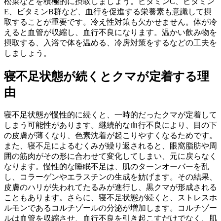
松菜などを積極的に摂取しましょう。ビタミンC、ビタミン
E、ビタミンB群など、血行を促進する栄養素も意識して摂
取することが重要です。冷え性対策も欠かせません。体が冷
えると血管が収縮し、血行不良になります。温かい飲み物を
摂取する、入浴で体を温める、冷房対策をするなどの工夫を
しましょう。
寝不足状態が続くとクマが定着する理
由
寝不足状態が慢性的に続くと、一時的だったクマが定着して
しまう可能性があります。継続的な血行不良により、目の下
の皮膚が薄くなり、色素沈着が起こりやすくなるためです。
また、寝不足によるむくみが繰り返されると、眼窩脂肪や周
囲の筋肉がその形に合わせて変化してしまい、元に戻らなく
なります。慢性的な睡眠不足は、肌のターンオーバーを乱
し、コラーゲンやエラスチンの生成を妨げます。その結果、
皮膚のハリが失われてたるみが進行し、黒クマが形成される
こともあります。さらに、寝不足状態が続くと、ストレスホ
ルモンであるコルチゾールの分泌が増加します。コルチゾー
ルは血管を収縮させ、血行不良を引き起こすだけでなく、肌