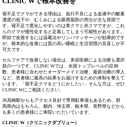
CLINIC Wで根本改善を
寝不足でクマができる理由は、血行不良による血液中の酸素
濃度の低下や、むくみによる眼窩脂肪の突出が主な原因で
す。寝不足で悪化しやすいのは青クマと赤クマですが、これ
らのクマが慢性化すると定着してしまう可能性があります。
即効で改善するには温罨法やリンパマッサージが効果的です
が、根本的な改善には質の高い睡眠と生活習慣の見直しが不
可欠です。
セルフケアで改善しない場合は、美容医療による治療も選択
肢の一つです。CLINIC Wでは、全国トップレベルの症例
数、患者様に合わせたオーダーメイド治療、最新治療の導入
など、患者様に最高の結果をお届けするための体制を整えて
います。「寝不足クマをどうにかしたい」そんな方は、ぜひ
CLINIC Wにご相談ください。
JR高崎駅からもアクセス良好で専用駐車場もあるため、群
馬県内はもちろん、都内、埼玉県、栃木県、長野県などから
も多くの患者様にご来院いただいています。
CLINIC W（クリニックダブリュー）