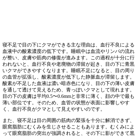
寝不足で目の下にクマができる主な理由は、血行不良による
血液中の酸素濃度の低下です。睡眠中は血流やリンパの流れ
が整い、皮膚や筋肉の修復が進みます。この過程が十分に行
われないと、血行不良や老廃物の滞留が起き、目の下に青黒
いクマができやすくなります。睡眠不足になると、目の周り
の血管が拡張し、酸素濃度が低下した静脈血が滞留します。
酸素が不足した血液は濃い暗赤色になり、目の下の薄い皮膚
を通して透けて見えるため、青っぽいクマとして現れます。
目の下の皮膚は平均0.5〜0.6mmと非常に薄く、顔の中で最も
薄い部位です。そのため、血管の状態が表面に影響しやす
く、血行不良がクマとして見えやすいのです。
また、寝不足は目の周囲の筋肉の緊張を十分に解消できず、
眼窩脂肪にむくみを生じさせることもあります。むくみによ
って眼窩脂肪の突出が強調されると、その下に影ができて黒