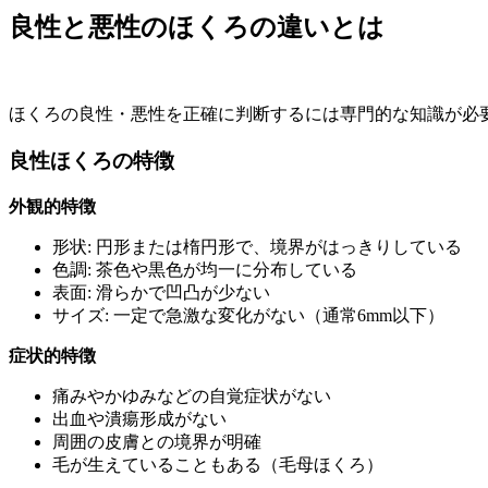
良性と悪性のほくろの違いとは
ほくろの良性・悪性を正確に判断するには専門的な知識が必
良性ほくろの特徴
外観的特徴
形状: 円形または楕円形で、境界がはっきりしている
色調: 茶色や黒色が均一に分布している
表面: 滑らかで凹凸が少ない
サイズ: 一定で急激な変化がない（通常6mm以下）
症状的特徴
痛みやかゆみなどの自覚症状がない
出血や潰瘍形成がない
周囲の皮膚との境界が明確
毛が生えていることもある（毛母ほくろ）