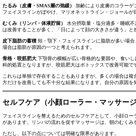
たるみ（皮膚・SMAS層の弛緩）
加齢により皮膚のコラーゲ
フェイスラインがぼやけ、マリオネットライン・ジョールが目
むくみ（リンパ・体液貯留）
水分摂取量・塩分過多・睡眠不
は改善することが多く、「日によって顔の大きさが違う」と
皮下脂肪の蓄積
頬・顎下・フェイスラインに脂肪が多い場合
場合は脂肪が原因の一つと考えられます。
骨格・咬筋肥大
下顎骨の横幅が広い骨格的な要因や、食いし
科的処置となりますが、咬筋肥大はボトックスで改善可能で
これらは単独で存在することもありますが、多くの場合は複
方だけを改善しても不十分な結果になります。自分の原因を
セルフケア（小顔ローラー・マッサー
フェイスラインを整えるためのセルフケアとして、小顔ロー
があります。リンパの流れを促すマッサージは、朝のむくみ
ただし、以下の点については明確な限界があります。