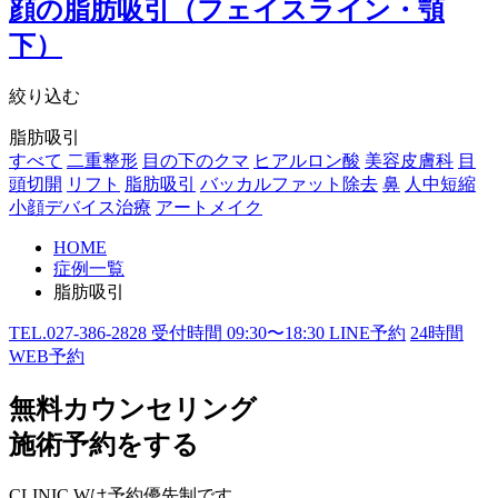
顔の脂肪吸引（フェイスライン・顎
下）
絞り込む
脂肪吸引
すべて
二重整形
目の下のクマ
ヒアルロン酸
美容皮膚科
目
頭切開
リフト
脂肪吸引
バッカルファット除去
鼻
人中短縮
小顔デバイス治療
アートメイク
HOME
症例一覧
脂肪吸引
TEL.
027-386-2828
受付時間
09:30〜18:30
LINE予約
24
時間
WEB予約
無料カウンセリング
施術予約をする
CLINIC Wは予約優先制です