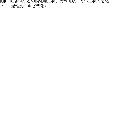
節痛、吐き気などの消化器症状、光線過敏、うつ症状の悪化、
の、一過性のニキビ悪化）