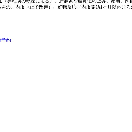
血（鼻粘膜の乾燥による）、肝酵素や脂質値の上昇、頭痛、関
るもの、内服中止で改善）、好転反応（内服開始1ヶ月以内ごろ
B予約