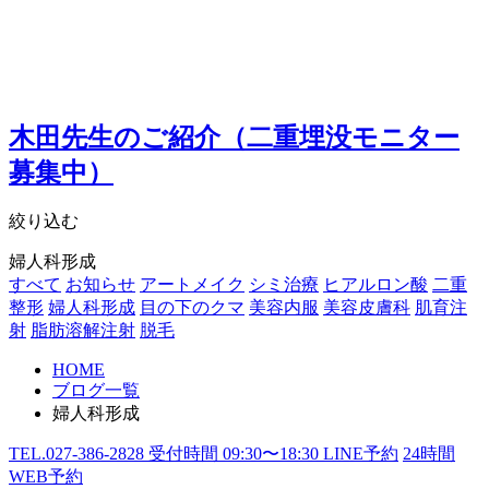
木田先生のご紹介（二重埋没モニター
募集中）
絞り込む
婦人科形成
すべて
お知らせ
アートメイク
シミ治療
ヒアルロン酸
二重
整形
婦人科形成
目の下のクマ
美容内服
美容皮膚科
肌育注
射
脂肪溶解注射
脱毛
HOME
ブログ一覧
婦人科形成
TEL.
027-386-2828
受付時間
09:30〜18:30
LINE予約
24
時間
WEB予約