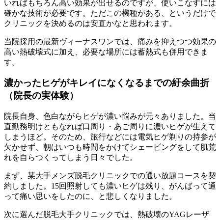
いればもちろん高い効果が出せるのですが、使いこなすには
確かな技術が必要です。ただこの機種がある、というだけで
クリニックを決めるのは安直かなと思われます。
当院採用の最新ヴィーナスワンでは、痛みを抑えつつ効果の
高い熱破壊式に加え、必要な場所には蓄熱式も併用できま
す。
濃かったヒゲがキレイになくなるまでの紆余曲折
（院長の実体験）
院長自身、色白ながらヒゲが濃い悩みが元々ありました。当
直勤務明けともなれば口周り・あご周りに濃いヒゲが生えて
しまうほど。そのため、旅行などには電気ヒゲ剃りの持参が
欠かせず、朝はいつも時間をかけてシェービングをして肌荒
れを自らつくってしまう日々でした。
まず、某大手メンズ脱毛クリニックでの通い放題コースを契
約しました。15回照射しても濃いヒゲは残り、がんばって通
って痛い思いをしたのに、と悲しくなりました。
次に選んだ脱毛大手クリニックでは、熱破壊のYAGレーザ