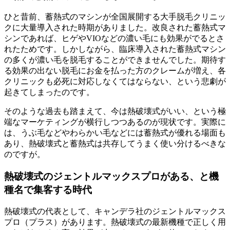
ひと昔前、蓄熱式のマシンが全国展開する大手脱毛クリニッ
クに大量導入された時期がありました。改良された蓄熱式マ
シンであれば、ヒゲやVIOなどの濃い毛にも効果がでるとさ
れたためです。しかしながら、臨床導入された蓄熱式マシン
の多くが濃い毛を脱毛することができませんでした。期待す
る効果の出ない脱毛にお金を払った方のクレームが増え、各
クリニックも必死に対応しなくてはならない、という悲劇が
起きてしまったのです。
そのような過去も踏まえて、今は熱破壊式がいい、という極
端なマーケティングが横行しつつあるのが現状です。実際に
は、うぶ毛などやわらかい毛などには蓄熱式が優れる場面も
あり、熱破壊式と蓄熱式は共存してうまく使い分けるべきな
のですが。
熱破壊式のジェントルマックスプロがある、と機
種名で集客する時代
熱破壊式の代表として、キャンデラ社のジェントルマックス
プロ（プラス）があります。熱破壊式の最新機種で正しく用